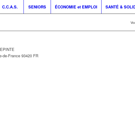
C.C.A.S.
SENIORS
ÉCONOMIE et EMPLOI
SANTÉ & SOLI
Vou
LLEPINTE
le-de-France
93420
FR