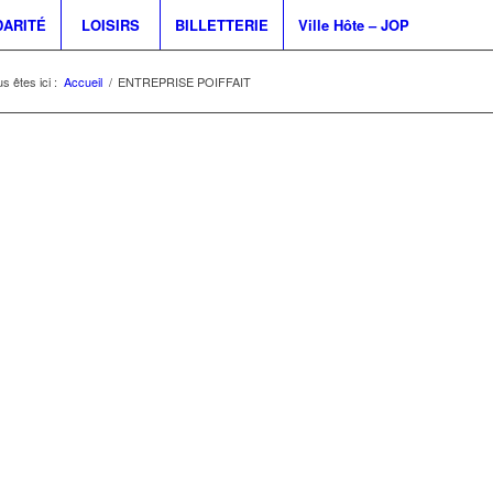
DARITÉ
LOISIRS
BILLETTERIE
Ville Hôte – JOP
s êtes ici :
Accueil
/
ENTREPRISE POIFFAIT