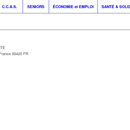
C.C.A.S.
SENIORS
ÉCONOMIE et EMPLOI
SANTÉ & SOLI
NTE
-France
93420
FR