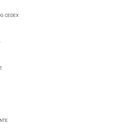
CDG CEDEX
e
TE
INTE