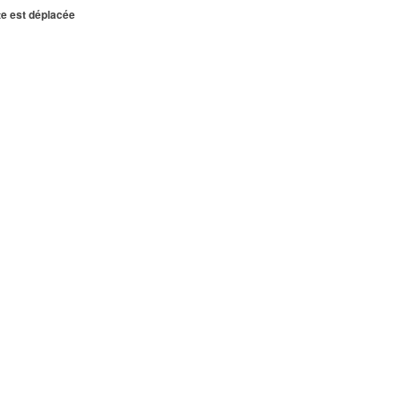
te est déplacée
INTE
0 VILLEPINTE
VILLEPINTE
PINTE
TE