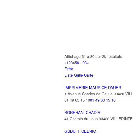
AL AMANE
93 Avenue République 93420 VILLEPI
AL-REHMAN
21 Rue Laborde 93420 VILLEPINTE
ALAIN RAUX ET FILS
26 Avenue Diderot 93420 VILLEPINTE
01 43 83 32 63
01 43 83 32 63
Affichage 61 à 80 sur 2k résultats
«
1
2
3
4
5
6
...
93
»
ALANYALI CELAL
Filtre
19 Rue d'Alsace Lorraine 93420 VILLE
Liste
Grille
Carte
ALARME SECURITE SYSTEME
IMPRIMERIE MAURICE DAUER
33 Avenue Georges Clemenceau 9342
1 Avenue Charles de Gaulle 93420 VI
01 49 63 15 10
01 49 63 15 10
ALBERTINI PRISCILLA LAETITIA DE
8 Rue Jean Monnet 93420 VILLEPINTE
BOREHANI CHADIA
41 Chemin du Loup 93420 VILLEPINTE
GUDUFF CEDRIC