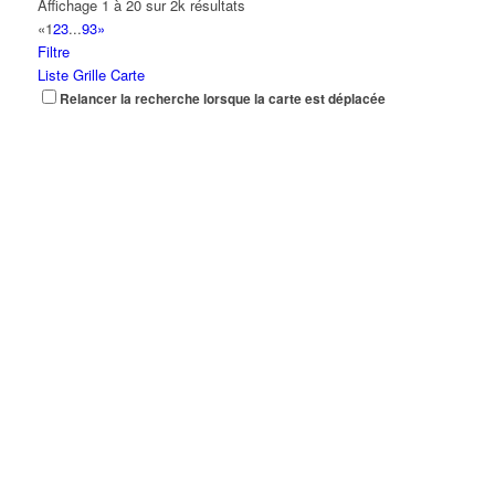
Affichage 1 à 20 sur 2k résultats
«
1
2
3
...
93
»
Filtre
Liste
Grille
Carte
Relancer la recherche lorsque la carte est déplacée