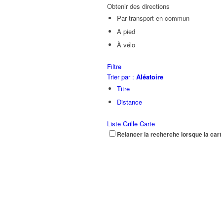
Obtenir des directions
Par transport en commun
A pied
À vélo
Filtre
Trier par :
Aléatoire
Titre
Distance
Liste
Grille
Carte
Relancer la recherche lorsque la car