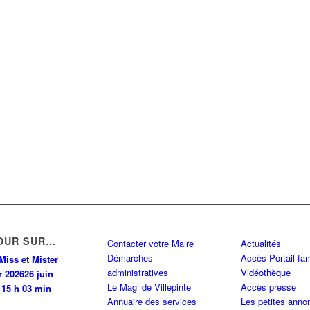
OUR SUR…
Contacter votre Maire
Actualités
Démarches
Accès Portail fam
Miss et Mister
administratives
Vidéothèque
r 2026
26 juin
Le Mag’ de Villepinte
Accès presse
 15 h 03 min
Annuaire des services
Les petites anno