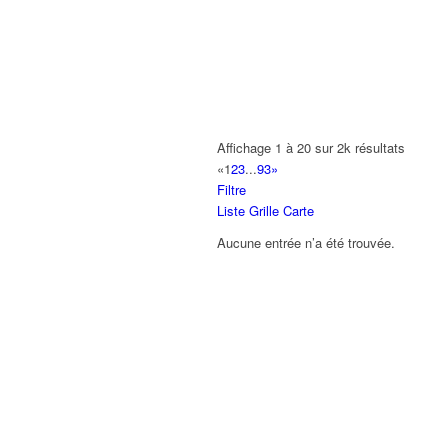
A2B TRANSPORTS
165 Allée des Erables 93420 VILLEPI
AB AUTO
15 Avenue de Jussieu 93420 VILLEPI
ABBAOUI TOUFIK
Affichage 1 à 20 sur 2k résultats
10 Allée Georges Gershwin 93420 VIL
«
1
2
3
...
93
»
Filtre
ABBES SARAH
Liste
Grille
Carte
14 Avenue de la Gare 93420 VILLEPIN
Aucune entrée n’a été trouvée.