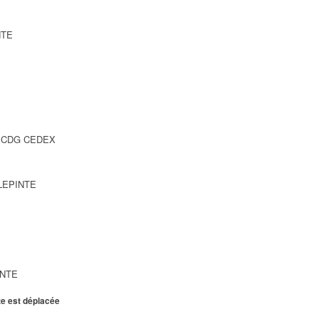
NTE
SY CDG CEDEX
LLEPINTE
INTE
te est déplacée