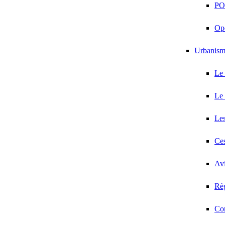
PO
Opé
Urbanis
Le
Le
Les
Ces
Avi
Règ
Co