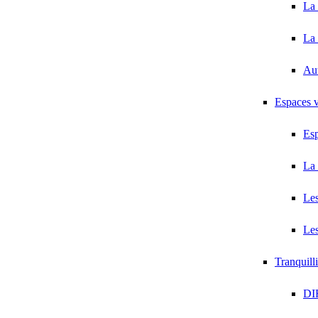
La 
La 
Au
Espaces v
Esp
La 
Les
Les
Tranquill
DI