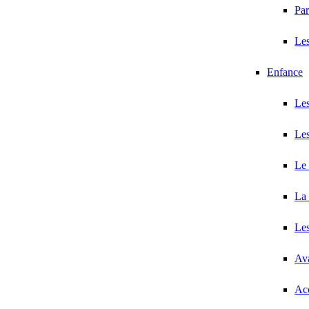
Par
Les
Enfance
Les
Les
Le 
La 
Les
Ava
Acc