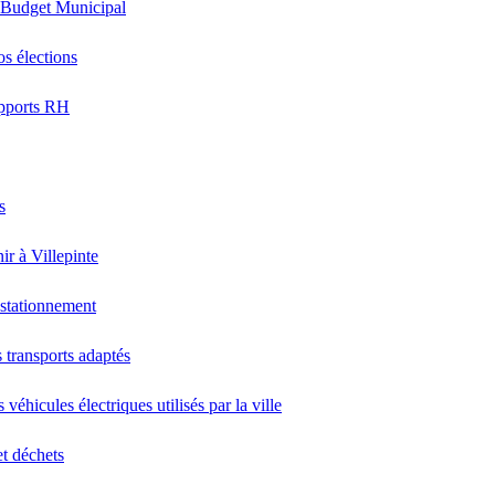
 Budget Municipal
os élections
pports RH
s
ir à Villepinte
stationnement
 transports adaptés
 véhicules électriques utilisés par la ville
et déchets