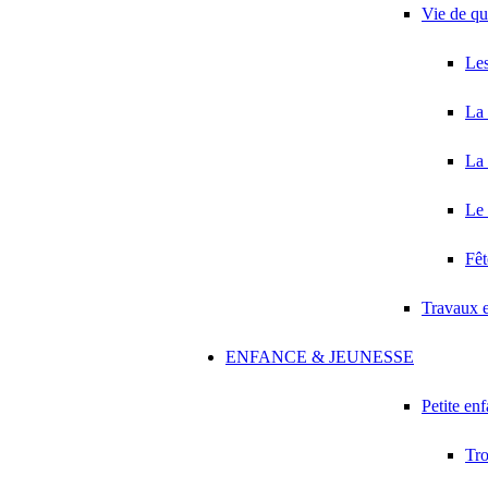
Vie de qu
Les
La 
La 
Le 
Fêt
Travaux 
ENFANCE & JEUNESSE
Petite en
Tro