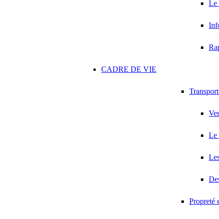
Le
Inf
Ra
CADRE DE VIE
Transport
Ven
Le 
Les
Des
Propreté 