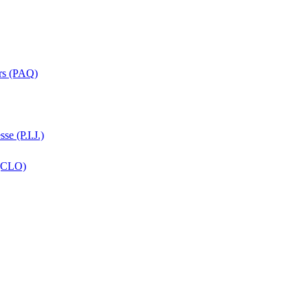
ers (PAQ)
se (P.I.J.)
 (CLO)