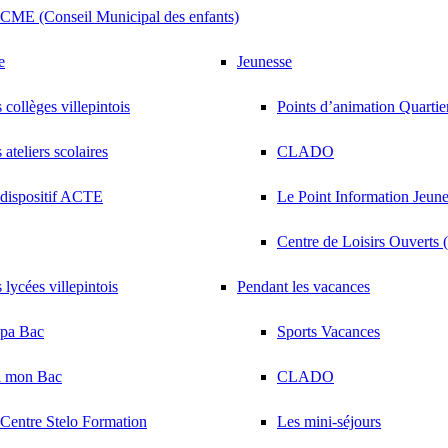
CME (Conseil Municipal des enfants)
e
Jeunesse
 collèges villepintois
Points d’animation Quarti
 ateliers scolaires
CLADO
dispositif ACTE
Le Point Information Jeunes
Centre de Loisirs Ouverts
 lycées villepintois
Pendant les vacances
épa Bac
Sports Vacances
i mon Bac
CLADO
Centre Stelo Formation
Les mini-séjours