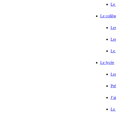
Le 
Le collèg
Les
Les
Le 
Le lycée
Les
Pr
J’a
Le 