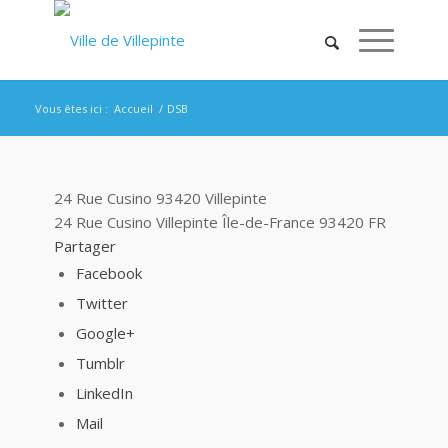
Vous êtes ici :
Accueil
/
DSB
24 Rue Cusino 93420 Villepinte
24 Rue Cusino
Villepinte
Île-de-France
93420
FR
Partager
Facebook
Twitter
Google+
Tumblr
LinkedIn
Mail