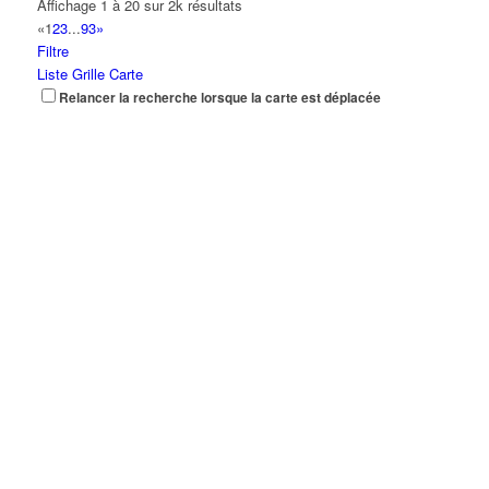
Affichage 1 à 20 sur 2k résultats
«
1
2
3
...
93
»
Filtre
Liste
Grille
Carte
Relancer la recherche lorsque la carte est déplacée