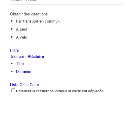
Obtenir des directions
Par transport en commun
A pied
À vélo
Filtre
Trier par :
Aléatoire
Titre
Distance
Liste
Grille
Carte
Relancer la recherche lorsque la carte est déplacée