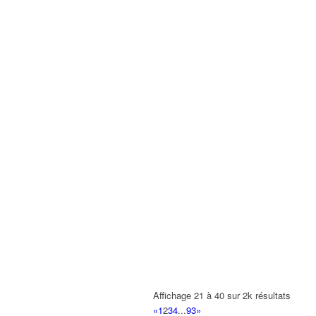
Affichage 21 à 40 sur 2k résultats
«
1
2
3
4
...
93
»