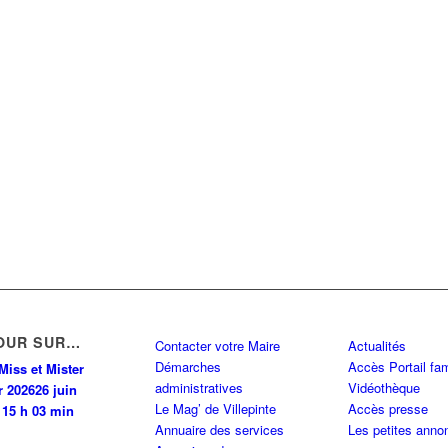
OUR SUR…
Contacter votre Maire
Actualités
Démarches
Accès Portail fam
Miss et Mister
administratives
Vidéothèque
r 2026
26 juin
Le Mag’ de Villepinte
Accès presse
 15 h 03 min
Annuaire des services
Les petites anno