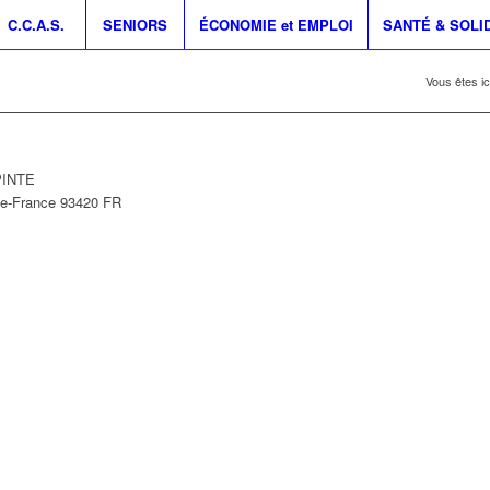
C.C.A.S.
SENIORS
ÉCONOMIE et EMPLOI
SANTÉ & SOLI
Vous êtes ici
PINTE
de-France
93420
FR