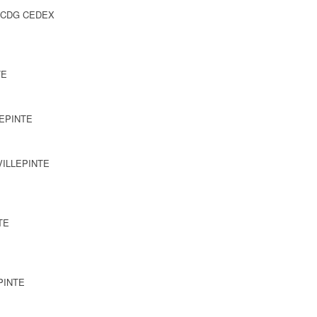
Y CDG CEDEX
TE
LEPINTE
 VILLEPINTE
TE
EPINTE