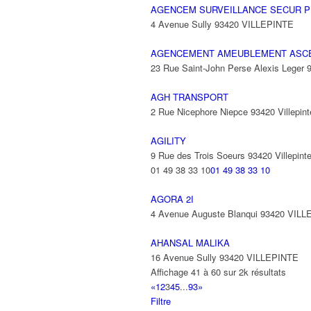
AGENCEM SURVEILLANCE SECUR P
4 Avenue Sully 93420 VILLEPINTE
AGENCEMENT AMEUBLEMENT ASC
23 Rue Saint-John Perse Alexis Leger
AGH TRANSPORT
2 Rue Nicephore Niepce 93420 Villepint
AGILITY
9 Rue des Trois Soeurs 93420 Villepint
01 49 38 33 10
01 49 38 33 10
AGORA 2I
4 Avenue Auguste Blanqui 93420 VIL
AHANSAL MALIKA
16 Avenue Sully 93420 VILLEPINTE
Affichage 41 à 60 sur 2k résultats
«
1
2
3
4
5
...
93
»
Filtre