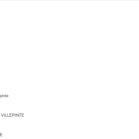
pinte
0 VILLEPINTE
TE