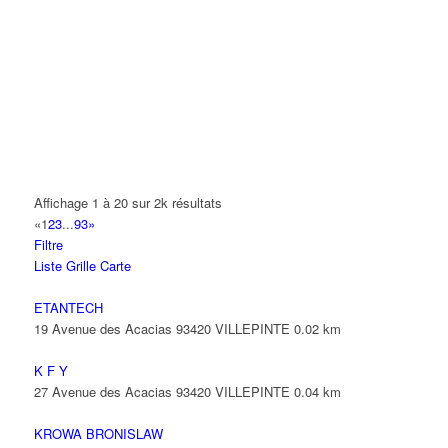
A.Y.S.N
14 Allée Fénelon 93420 VILLEPINTE
A2B TRANSPORTS
165 Allée des Erables 93420 VILLEPINTE
AB AUTO
15 Avenue de Jussieu 93420 VILLEPINTE
ABBAOUI TOUFIK
Affichage 1 à 20 sur 2k résultats
10 Allée Georges Gershwin 93420 VILLEPINTE
«
1
2
3
...
93
»
Filtre
ABBES SARAH
Liste
Grille
Carte
14 Avenue de la Gare 93420 VILLEPINTE
ETANTECH
19 Avenue des Acacias 93420 VILLEPINTE
0.02 km
K F Y
27 Avenue des Acacias 93420 VILLEPINTE
0.04 km
KROWA BRONISLAW