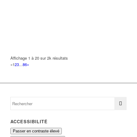
1 Rue des Violettes 93420 Villepinte
0.14 km
AMRANI RACHID
4 Avenue des Acacias 93420 VILLEPINTE
0.14 km
FEDERYS
11 Avenue Buffon 93420 VILLEPINTE
0.15 km
ROB-BAT
Affichage 1 à 20 sur 2k résultats
11 Avenue Buffon 93420 VILLEPINTE
0.15 km
«
1
2
3
...
86
»
ACCESSIBILITÉ
Passer en contraste élevé