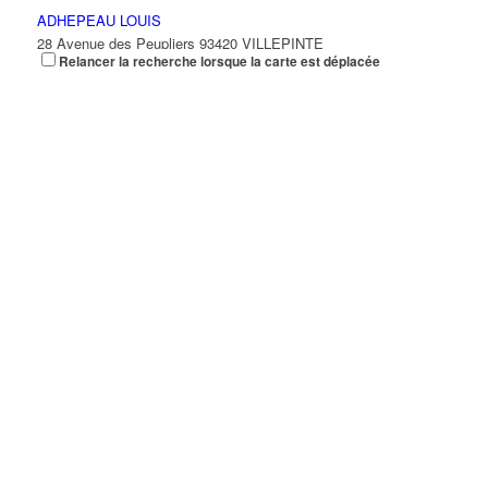
ADHEPEAU LOUIS
28 Avenue des Peupliers 93420 VILLEPINTE
Relancer la recherche lorsque la carte est déplacée
ADJIBI AMANDINA SALAMATOU
1 Rue Francois Mauriac 93420 VILLEPINTE
ADK EXPRESS
14 Rue Pierre Loti 93420 VILLEPINTE
ADMYRE DISTRIBUTION
14 Allée Gérard Philippe 93420 VILLEPINTE
ADN LOGISTIQUE
68 Avenue Montceleux 93420 VILLEPINTE
ADS
186 Allée des Erables 93420 VILLEPINTE
01 48 63 85 44
01 48 63 85 44
jbrisse@adslighting.fr
ADVANCED SYSTEM LANGUAGE