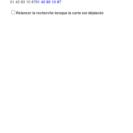
01 43 83 10 87
01 43 83 10 87
Relancer la recherche lorsque la carte est déplacée
ZANDI EVE ARTAK
8 Allée Copernic 93420 VILLEPINTE
0.19 km
AMBULANCES L.M.C.
9 Rue Paul Lafargue 93420 VILLEPINTE
0.2 km
01 43 83 41 96
01 43 83 41 96
MEREL NADINE
35 Avenue Raspail 93420 VILLEPINTE
0.22 km
JLM MENUISERIE
30 Avenue Bellevue 93420 VILLEPINTE
0.22 km
KAULLY ALAIN
27 Avenue de Jussieu 93420 VILLEPINTE
0.23 km
ITM
26 Avenue Pasteur 93420 VILLEPINTE
0.23 km
E.A.CO.SYS