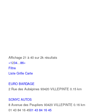
6 Avenue Mozart 93420 VILLEPINTE
ADVEO FRANCE
47 Allée des Impressionnistes 93420 Villepinte
AEDIFEX
155 Boulevard Robert Ballanger 93420 VILLEPINTE
01 43 83 95 49
01 43 83 95 49
aedifex-sarl@orange.fr
AEPP
Affichage 21 à 40 sur 2k résultats
4 Avenue Philippe de Girard 93420 Villepinte
«
1
2
3
4
...
86
»
Filtre
AEROPORT VIP SERVICES
Liste
Grille
Carte
33 Avenue Georges Clemenceau 93420 VILLEPINTE
EURO BARDAGE
AFFICHE
2 Rue des Aubépines 93420 VILLEPINTE
0.15 km
10 Allée de l'Alouette 93420 VILLEPINTE
SONYC AUTOS
8 Avenue des Peupliers 93420 VILLEPINTE
0.16 km
01 43 84 16 45
01 43 84 16 45