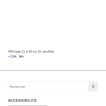
73 Rue Paul Lafargue 93420 VILLEPINTE
0.24 km
MOULIN CHARLES
69 Rue Paul Lafargue 93420 VILLEPINTE
0.25 km
01 48 60 79 82
01 48 60 79 82
LES TEIXEIRAS
57 Avenue Georges Sachet 93420 VILLEPINTE
0.26 km
CHERIF MOHAMMED
Affichage 21 à 40 sur 2k résultats
24 Avenue de Jussieu 93420 VILLEPINTE
0.26 km
«
1
2
3
4
...
86
»
AYAZ DISTRIBUTION
23 Avenue Buffon 93420 VILLEPINTE
0.26 km
ACCESSIBILITÉ