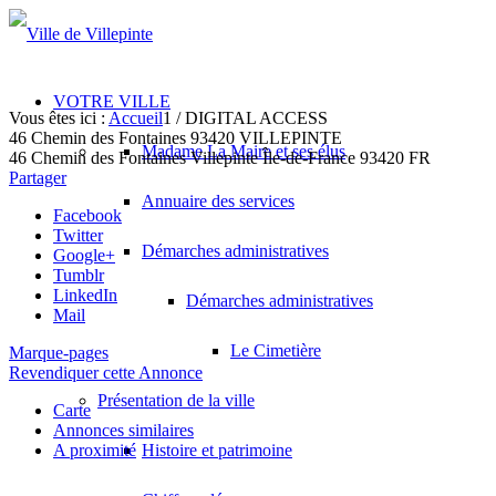
VOTRE VILLE
Vous êtes ici :
Accueil
1
/
DIGITAL ACCESS
46 Chemin des Fontaines 93420 VILLEPINTE
Madame La Maire et ses élus
46 Chemin des Fontaines
Villepinte
Île-de-France
93420
FR
Partager
Annuaire des services
Facebook
Twitter
Démarches administratives
Google+
Tumblr
LinkedIn
Démarches administratives
Mail
Le Cimetière
Marque-pages
Revendiquer cette Annonce
Présentation de la ville
Carte
Annonces similaires
A proximité
Histoire et patrimoine