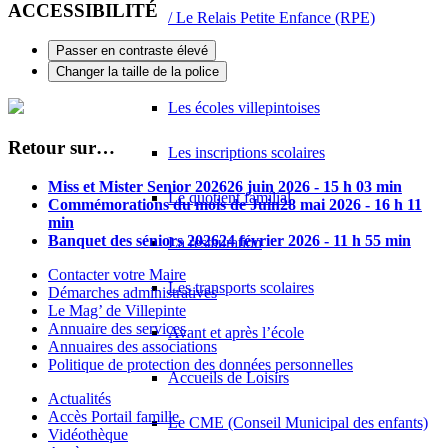
ACCESSIBILITÉ
/ Le Relais Petite Enfance (RPE)
Passer en contraste élevé
Enfance
Changer la taille de la police
Les écoles villepintoises
Retour sur…
Les inscriptions scolaires
Miss et Mister Senior 2026
26 juin 2026 - 15 h 03 min
Le quotient familial
Commémorations du mois de Juin
28 mai 2026 - 16 h 11
min
Banquet des séniors 2026
24 février 2026 - 11 h 55 min
La restauration
Contacter votre Maire
Les transports scolaires
Démarches administratives
Le Mag’ de Villepinte
Annuaire des services
Avant et après l’école
Annuaires des associations
Politique de protection des données personnelles
Accueils de Loisirs
Actualités
Accès Portail famille
Le CME (Conseil Municipal des enfants)
Vidéothèque