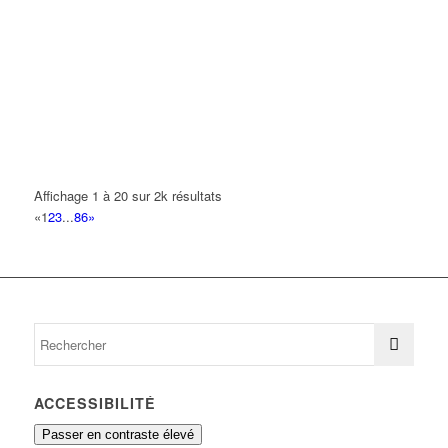
COPY CONFORM'
39 Rue de l'Aviation 93420 VILLEPINTE
0.23 km
MESNIL ACCESSOIRES
135 Boulevard Robert Ballanger 93420 Villepinte
0.24 km
01 41 52 10 10
01 41 52 10 10
COSMO SOFT
Affichage 1 à 20 sur 2k résultats
125 Boulevard Robert Ballanger 93420 VILLEPINTE
0.25 km
«
1
2
3
...
86
»
01 41 52 52 10
01 41 52 52 10
M'EDWICOIF
131 Boulevard Robert Ballanger 93420 VILLEPINTE
0.25 km
09 51 28 93 15
09 51 28 93 15
ACCESSIBILITÉ
Passer en contraste élevé