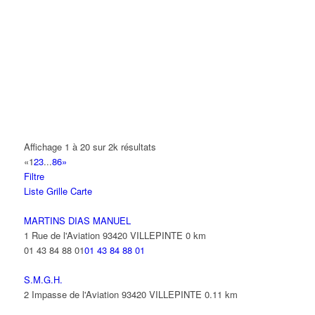
0 Avenue Paul Vaillant Couturier 93420 VILLEPINTE
0.22 km
COPY CONFORM'
39 Rue de l'Aviation 93420 VILLEPINTE
0.23 km
MESNIL ACCESSOIRES
135 Boulevard Robert Ballanger 93420 Villepinte
0.24 km
01 41 52 10 10
01 41 52 10 10
COSMO SOFT
Affichage 1 à 20 sur 2k résultats
125 Boulevard Robert Ballanger 93420 VILLEPINTE
0.25 km
«
1
2
3
...
86
»
01 41 52 52 10
01 41 52 52 10
Filtre
Liste
Grille
Carte
M'EDWICOIF
131 Boulevard Robert Ballanger 93420 VILLEPINTE
0.25 km
MARTINS DIAS MANUEL
09 51 28 93 15
09 51 28 93 15
1 Rue de l'Aviation 93420 VILLEPINTE
0 km
01 43 84 88 01
01 43 84 88 01
S.M.G.H.
2 Impasse de l'Aviation 93420 VILLEPINTE
0.11 km