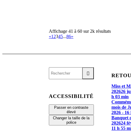
Affichage 41 à 60 sur 2k résultats
«
1
2
3
4
5
...
86
»
RETOU
Miss et M
2026
26 ju
ACCESSIBILITÉ
h 03 min
Commémo
mois de J
Passer en contraste
élevé
2026 - 16
Banquet d
Changer la taille de la
police
2026
24 fé
11 h 55 m