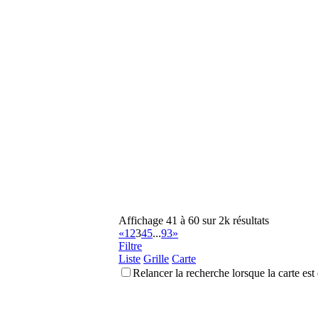
Affichage 41 à 60 sur 2k résultats
«
1
2
3
4
5
...
93
»
Filtre
Liste
Grille
Carte
Relancer la recherche lorsque la carte est