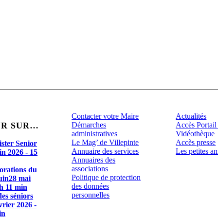
Contacter votre Maire
Actualités
R SUR…
Démarches
Accès Portail
administratives
Vidéothèque
Le Mag’ de Villepinte
Accès presse
ister Senior
Annuaire des services
Les petites a
in 2026 - 15
Annuaires des
associations
rations du
Politique de protection
uin
28 mai
des données
 h 11 min
personnelles
es séniors
vrier 2026 -
in