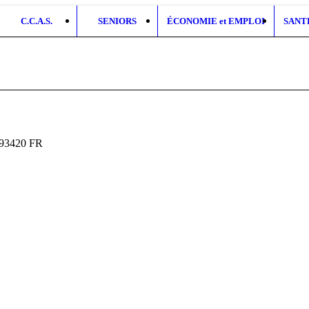
C.C.A.S.
SENIORS
ÉCONOMIE et EMPLOI
SANT
93420
FR