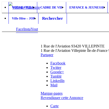
VOTRE VILLE
CADRE DE VIE
ENFANCE & JEUNESSE
Rechercher
Ville Hôte – JOP
Face
Insta
Yout
boo
gra
ube
k
m
1 Rue de l'Aviation 93420 VILLEPINTE
1 Rue de l'Aviation
Villepinte
Île-de-France
Partager
Facebook
Twitter
Google+
Tumblr
LinkedIn
Mail
Marque-pages
Revendiquer cette Annonce
Carte