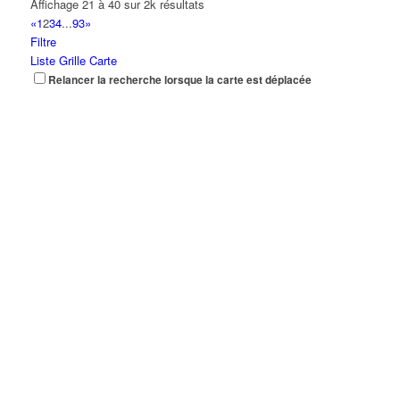
Affichage 21 à 40 sur 2k résultats
«
1
2
3
4
...
93
»
Filtre
Liste
Grille
Carte
Relancer la recherche lorsque la carte est déplacée