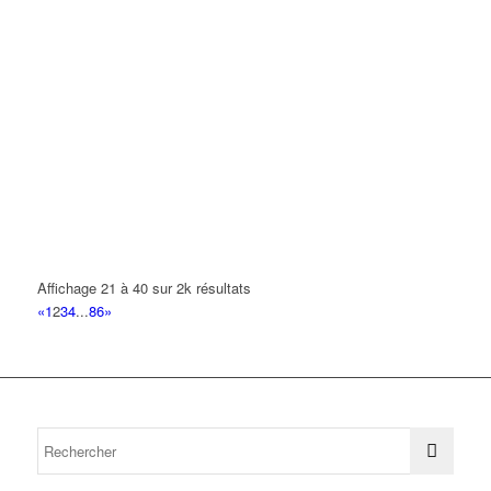
Affichage 21 à 40 sur 2k résultats
«
1
2
3
4
...
86
»