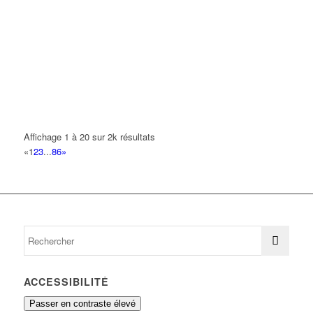
COPY CONFORM'
39 Rue de l'Aviation 93420 VILLEPINTE
0.23 km
MESNIL ACCESSOIRES
135 Boulevard Robert Ballanger 93420 Villepinte
0.24 km
01 41 52 10 10
01 41 52 10 10
COSMO SOFT
Affichage 1 à 20 sur 2k résultats
125 Boulevard Robert Ballanger 93420 VILLEPINTE
0.25 km
«
1
2
3
...
86
»
01 41 52 52 10
01 41 52 52 10
M'EDWICOIF
131 Boulevard Robert Ballanger 93420 VILLEPINTE
0.25 km
09 51 28 93 15
09 51 28 93 15
ACCESSIBILITÉ
Passer en contraste élevé