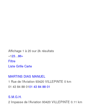
0 Avenue Paul Vaillant Couturier 93420 VILLEPINTE
0.22 km
COPY CONFORM'
39 Rue de l'Aviation 93420 VILLEPINTE
0.23 km
MESNIL ACCESSOIRES
135 Boulevard Robert Ballanger 93420 Villepinte
0.24 km
01 41 52 10 10
01 41 52 10 10
COSMO SOFT
Affichage 1 à 20 sur 2k résultats
125 Boulevard Robert Ballanger 93420 VILLEPINTE
0.25 km
«
1
2
3
...
86
»
01 41 52 52 10
01 41 52 52 10
Filtre
Liste
Grille
Carte
M'EDWICOIF
131 Boulevard Robert Ballanger 93420 VILLEPINTE
0.25 km
MARTINS DIAS MANUEL
09 51 28 93 15
09 51 28 93 15
1 Rue de l'Aviation 93420 VILLEPINTE
0 km
01 43 84 88 01
01 43 84 88 01
S.M.G.H.
2 Impasse de l'Aviation 93420 VILLEPINTE
0.11 km