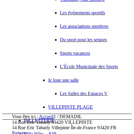
Les événements sportifs
Les associations sportives
Du sport pour les seniors
Sports vacances
L’École Municipale des Sports
Je loue une salle
Les Salles des Espaces V
VILLEPINTE PLAGE
Vous êtes ici :
Accueil
1
/
DEMADIL
BILLETTERIE
14 Rue Eric Tabarly 93420 VILLEPINTE
14 Rue Eric Tabarly
Villepinte
Île-de-France
93420
FR
Partager
Ville Hôte – JOP