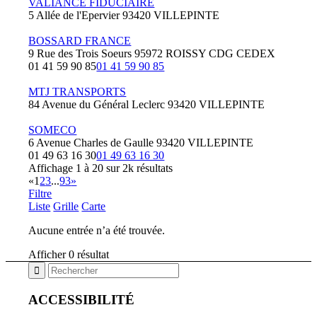
VALIANCE FIDUCIAIRE
5 Allée de l'Epervier 93420 VILLEPINTE
BOSSARD FRANCE
9 Rue des Trois Soeurs 95972 ROISSY CDG CEDEX
01 41 59 90 85
01 41 59 90 85
MTJ TRANSPORTS
84 Avenue du Général Leclerc 93420 VILLEPINTE
SOMECO
6 Avenue Charles de Gaulle 93420 VILLEPINTE
01 49 63 16 30
01 49 63 16 30
Affichage 1 à 20 sur 2k résultats
«
1
2
3
...
93
»
Filtre
Liste
Grille
Carte
Aucune entrée n’a été trouvée.
Afficher 0 résultat
ACCESSIBILITÉ