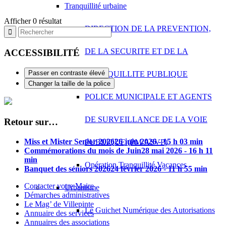
Tranquillité urbaine
Afficher 0 résultat
DIRECTION DE LA PREVENTION,
DE LA SECURITE ET DE LA
ACCESSIBILITÉ
Passer en contraste élevé
TRANQUILLITE PUBLIQUE
Changer la taille de la police
POLICE MUNICIPALE ET AGENTS
DE SURVEILLANCE DE LA VOIE
Retour sur…
Miss et Mister Senior 2026
26 juin 2026 - 15 h 03 min
PUBLIQUE (PM/ASVP)
Commémorations du mois de Juin
28 mai 2026 - 16 h 11
min
Opération Tranquillité Vacances
Banquet des séniors 2026
24 février 2026 - 11 h 55 min
Contacter votre Maire
Urbanisme
Démarches administratives
Le Mag’ de Villepinte
Le Guichet Numérique des Autorisations
Annuaire des services
Annuaires des associations