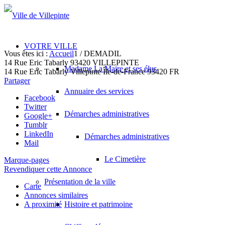
VOTRE VILLE
Vous êtes ici :
Accueil
1
/
DEMADIL
14 Rue Eric Tabarly 93420 VILLEPINTE
Madame La Maire et ses élus
14 Rue Eric Tabarly
Villepinte
Île-de-France
93420
FR
Partager
Annuaire des services
Facebook
Twitter
Démarches administratives
Google+
Tumblr
LinkedIn
Démarches administratives
Mail
Le Cimetière
Marque-pages
Revendiquer cette Annonce
Présentation de la ville
Carte
Annonces similaires
A proximité
Histoire et patrimoine