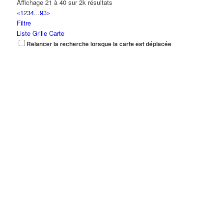
Affichage 21 à 40 sur 2k résultats
«
1
2
3
4
...
93
»
Filtre
Liste
Grille
Carte
Relancer la recherche lorsque la carte est déplacée