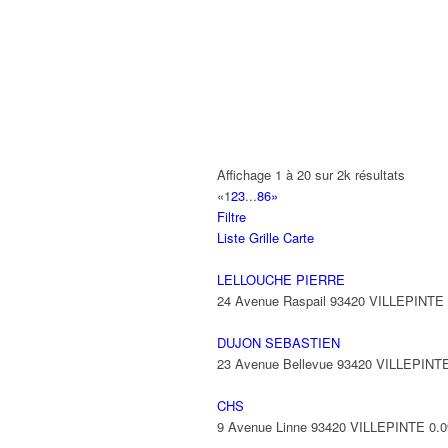
TAIWO JULIUS
7 Avenue de Jussieu 93420 VILLEPIN
BENZOUAOUI AISSA
32 Avenue Georges Sachet 93420 VIL
ITM
Affichage 1 à 20 sur 2k résultats
26 Avenue Pasteur 93420 VILLEPINTE
«
1
2
3
...
86
»
Filtre
Liste
Grille
Carte
LELLOUCHE PIERRE
24 Avenue Raspail 93420 VILLEPINTE
DUJON SEBASTIEN
23 Avenue Bellevue 93420 VILLEPINT
CHS
9 Avenue Linne 93420 VILLEPINTE
0.