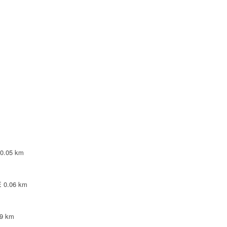
TE
0.17 km
LEPINTE
0.18 km
0.18 km
0.05 km
E
0.06 km
09 km