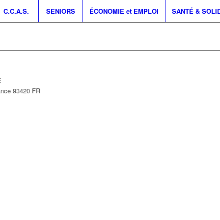
C.C.A.S.
SENIORS
ÉCONOMIE et EMPLOI
SANTÉ & SOLI
E
ance
93420
FR