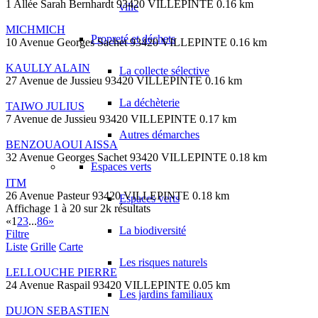
1 Allée Sarah Bernhardt 93420 VILLEPINTE
0.16 km
ville
MICHMICH
Propreté et déchets
10 Avenue Georges Sachet 93420 VILLEPINTE
0.16 km
KAULLY ALAIN
La collecte sélective
27 Avenue de Jussieu 93420 VILLEPINTE
0.16 km
La déchèterie
TAIWO JULIUS
7 Avenue de Jussieu 93420 VILLEPINTE
0.17 km
Autres démarches
BENZOUAOUI AISSA
32 Avenue Georges Sachet 93420 VILLEPINTE
0.18 km
Espaces verts
ITM
26 Avenue Pasteur 93420 VILLEPINTE
0.18 km
Espaces verts
Affichage 1 à 20 sur 2k résultats
«
1
2
3
...
86
»
La biodiversité
Filtre
Liste
Grille
Carte
Les risques naturels
LELLOUCHE PIERRE
24 Avenue Raspail 93420 VILLEPINTE
0.05 km
Les jardins familiaux
DUJON SEBASTIEN