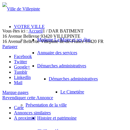
VOTRE VILLE
Vous êtes ici :
Accueil
1
/
DAR BATIMENT
16 Avenue Bellevue 93420 VILLEPINTE
Madame La Maire et ses élus
16 Avenue Bellevue
Villepinte
Île-de-France
93420
FR
Partager
Annuaire des services
Facebook
Twitter
Démarches administratives
Google+
Tumblr
LinkedIn
Démarches administratives
Mail
Le Cimetière
Marque-pages
Revendiquer cette Annonce
Présentation de la ville
Carte
Annonces similaires
A proximité
Histoire et patrimoine