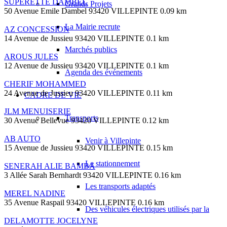
SUPERETTE DAMBEL
Grands Projets
50 Avenue Emile Dambel 93420 VILLEPINTE
0.09 km
La Mairie recrute
AZ CONCESSION
14 Avenue de Jussieu 93420 VILLEPINTE
0.1 km
Marchés publics
AROUS JULES
12 Avenue de Jussieu 93420 VILLEPINTE
0.1 km
Agenda des événements
CHERIF MOHAMMED
24 Avenue de Jussieu 93420 VILLEPINTE
0.11 km
CADRE DE VIE
JLM MENUISERIE
Transports
30 Avenue Bellevue 93420 VILLEPINTE
0.12 km
AB AUTO
Venir à Villepinte
15 Avenue de Jussieu 93420 VILLEPINTE
0.15 km
Le stationnement
SENERAH ALIE BAMBA
3 Allée Sarah Bernhardt 93420 VILLEPINTE
0.16 km
Les transports adaptés
MEREL NADINE
35 Avenue Raspail 93420 VILLEPINTE
0.16 km
Des véhicules électriques utilisés par la
DELAMOTTE JOCELYNE