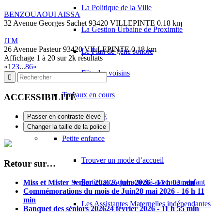
La Politique de la Ville
BENZOUAOUI AISSA
32 Avenue Georges Sachet 93420 VILLEPINTE
0.18 km
La Gestion Urbaine de Proximité
ITM
26 Avenue Pasteur 93420 VILLEPINTE
0.18 km
Le Plan de gêne sonore
Affichage 1 à 20 sur 2k résultats
«
1
2
3
...
86
»
Fête des voisins
Travaux en cours
ACCESSIBILITÉ
ENFANCE & JEUNESSE
Passer en contraste élevé
Changer la taille de la police
Petite enfance
Trouver un mode d’accueil
Retour sur…
Participer à une activité avec mon enfant
Miss et Mister Senior 2026
26 juin 2026 - 15 h 03 min
Commémorations du mois de Juin
28 mai 2026 - 16 h 11
min
Les Assistantes Maternelles indépendantes
Banquet des séniors 2026
24 février 2026 - 11 h 55 min