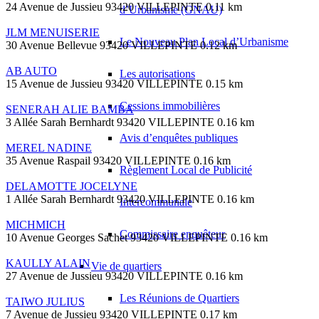
24 Avenue de Jussieu 93420 VILLEPINTE
0.11 km
d’Urbanisme (GNAU)
JLM MENUISERIE
Le Nouveau Plan Local d’Urbanisme
30 Avenue Bellevue 93420 VILLEPINTE
0.12 km
AB AUTO
Les autorisations
15 Avenue de Jussieu 93420 VILLEPINTE
0.15 km
Cessions immobilières
SENERAH ALIE BAMBA
3 Allée Sarah Bernhardt 93420 VILLEPINTE
0.16 km
Avis d’enquêtes publiques
MEREL NADINE
35 Avenue Raspail 93420 VILLEPINTE
0.16 km
Règlement Local de Publicité
DELAMOTTE JOCELYNE
1 Allée Sarah Bernhardt 93420 VILLEPINTE
0.16 km
Intercommunale
MICHMICH
Commissaire enquêteur
10 Avenue Georges Sachet 93420 VILLEPINTE
0.16 km
KAULLY ALAIN
Vie de quartiers
27 Avenue de Jussieu 93420 VILLEPINTE
0.16 km
Les Réunions de Quartiers
TAIWO JULIUS
7 Avenue de Jussieu 93420 VILLEPINTE
0.17 km