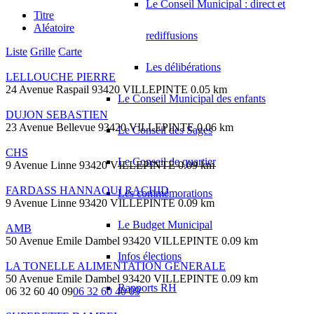
Le Conseil Municipal : direct et
Titre
Aléatoire
rediffusions
Liste
Grille
Carte
Les délibérations
LELLOUCHE PIERRE
24 Avenue Raspail 93420 VILLEPINTE
0.05 km
Le Conseil Municipal des enfants
DUJON SEBASTIEN
23 Avenue Bellevue 93420 VILLEPINTE
0.06 km
Le Conseil des Sages
CHS
Le Conseil de quartier
9 Avenue Linne 93420 VILLEPINTE
0.09 km
FARDASS HANNAOUI RACHID
Les commémorations
9 Avenue Linne 93420 VILLEPINTE
0.09 km
Le Budget Municipal
AMB
50 Avenue Emile Dambel 93420 VILLEPINTE
0.09 km
Infos élections
LA TONELLE ALIMENTATION GENERALE
50 Avenue Emile Dambel 93420 VILLEPINTE
0.09 km
Rapports RH
06 32 60 40 09
06 32 60 40 09