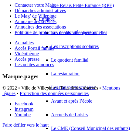
Contacter votre Maire
/ Le Relais Petite Enfance (RPE)
Démarches administratives
Le Mag’ de Villepinte
Enfance
Annuaire des services
Annuaires des associations
Politique de protection des données personnelles
Les écoles villepintoises
Actualités
Les inscriptions scolaires
Accès Portail famille
Vidéothèque
Accès presse
Le quotient familial
Les petites annonces
La restauration
Marque-pages
Les transports scolaires
© 2022 • Ville de Villepinte • Tous droits réservés •
Mentions
légales
•
Protection des données personnelles
Avant et après l’école
Facebook
Instagram
Accueils de Loisirs
Youtube
Faire défiler vers le haut
Le CME (Conseil Municipal des enfants)