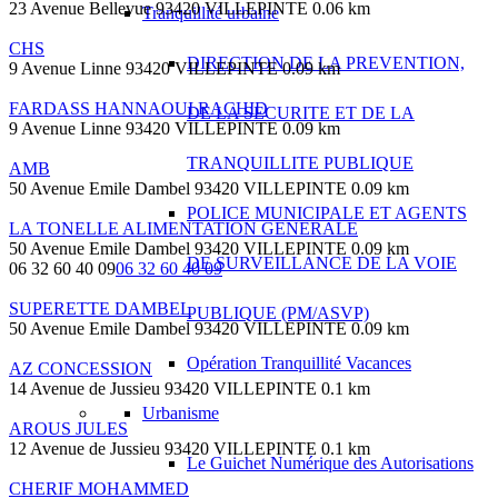
23 Avenue Bellevue 93420 VILLEPINTE
0.06 km
Tranquillité urbaine
CHS
DIRECTION DE LA PREVENTION,
9 Avenue Linne 93420 VILLEPINTE
0.09 km
FARDASS HANNAOUI RACHID
DE LA SECURITE ET DE LA
9 Avenue Linne 93420 VILLEPINTE
0.09 km
TRANQUILLITE PUBLIQUE
AMB
50 Avenue Emile Dambel 93420 VILLEPINTE
0.09 km
POLICE MUNICIPALE ET AGENTS
LA TONELLE ALIMENTATION GENERALE
50 Avenue Emile Dambel 93420 VILLEPINTE
0.09 km
DE SURVEILLANCE DE LA VOIE
06 32 60 40 09
06 32 60 40 09
SUPERETTE DAMBEL
PUBLIQUE (PM/ASVP)
50 Avenue Emile Dambel 93420 VILLEPINTE
0.09 km
Opération Tranquillité Vacances
AZ CONCESSION
14 Avenue de Jussieu 93420 VILLEPINTE
0.1 km
Urbanisme
AROUS JULES
12 Avenue de Jussieu 93420 VILLEPINTE
0.1 km
Le Guichet Numérique des Autorisations
CHERIF MOHAMMED