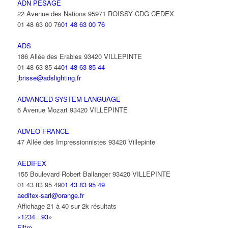
ADN PESAGE
22 Avenue des Nations 95971 ROISSY CDG CEDEX
01 48 63 00 76
01 48 63 00 76
ADS
186 Allée des Erables 93420 VILLEPINTE
01 48 63 85 44
01 48 63 85 44
jbrisse@adslighting.fr
ADVANCED SYSTEM LANGUAGE
6 Avenue Mozart 93420 VILLEPINTE
ADVEO FRANCE
47 Allée des Impressionnistes 93420 Villepinte
AEDIFEX
155 Boulevard Robert Ballanger 93420 VILLEPINTE
01 43 83 95 49
01 43 83 95 49
aedifex-sarl@orange.fr
Affichage 21 à 40 sur 2k résultats
«
1
2
3
4
...
93
»
Filtre