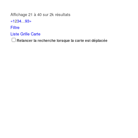
Affichage 21 à 40 sur 2k résultats
«
1
2
3
4
...
93
»
Filtre
Liste
Grille
Carte
Relancer la recherche lorsque la carte est déplacée