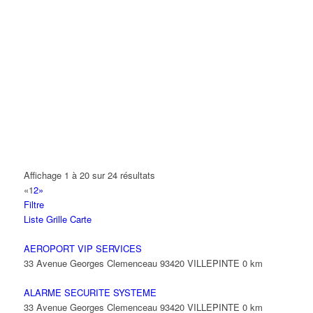
L.V.M.
33 Avenue Georges Clemenceau 93420 VILLEPINTE
01 69 06 17 27
01 69 06 17 27
MC DONALD'S
33 Avenue Georges Clemenceau 93420 VILLEPINTE
01 49 63 04 41
01 49 63 04 41
MHOUDINE LYAMINI
33 Avenue Georges Clemenceau 93420 VILLEPINTE
PRO BOISSONS
Affichage 1 à 20 sur 24 résultats
33 Avenue Georges Clemenceau 93420 VILLEPINTE
«
1
2
»
Filtre
ROK THIERRY
Liste
Grille
Carte
33 Avenue Georges Clemenceau 93420 VILLEPINTE
AEROPORT VIP SERVICES
SABRI
33 Avenue Georges Clemenceau 93420 VILLEPINTE
0 km
33 Avenue Georges Clemenceau 93420 VILLEPINTE
ALARME SECURITE SYSTEME
33 Avenue Georges Clemenceau 93420 VILLEPINTE
0 km