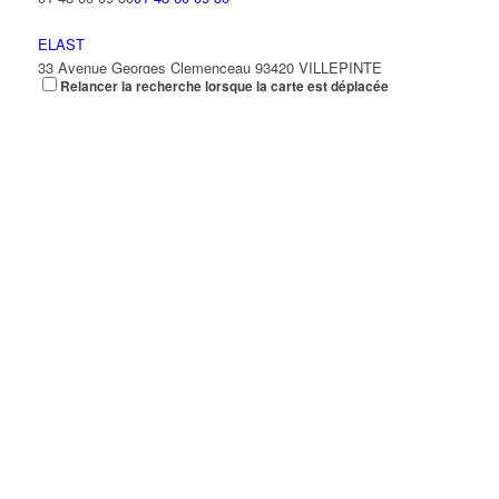
ELAST
33 Avenue Georges Clemenceau 93420 VILLEPINTE
Relancer la recherche lorsque la carte est déplacée
01 41 51 21 73
01 41 51 21 73
FIDELIN RENE
33-35 Avenue Georges Clemenceau 93420 VILLEPINTE
FLEXISTOCKAGE
33 Avenue Georges Clemenceau 93420 VILLEPINTE
01 74 72 43 70
01 74 72 43 70
GLOBAL BUZINESS
33-35 Avenue Georges Clemenceau 93420 VILLEPINTE
JM PRESTIGE TRANSPORT
33 Avenue Georges Clemenceau 93420 VILLEPINTE
K.L.I
33 Avenue Georges Clemenceau 93420 VILLEPINTE