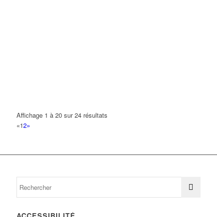
33 Avenue Georges Clemenceau 93420 VILLEPINTE
0 km
01 69 06 17 27
01 69 06 17 27
MC DONALD'S
33 Avenue Georges Clemenceau 93420 VILLEPINTE
0 km
01 49 63 04 41
01 49 63 04 41
MHOUDINE LYAMINI
33 Avenue Georges Clemenceau 93420 VILLEPINTE
0 km
PRO BOISSONS
Affichage 1 à 20 sur 24 résultats
33 Avenue Georges Clemenceau 93420 VILLEPINTE
0 km
«
1
2
»
ROK THIERRY
33 Avenue Georges Clemenceau 93420 VILLEPINTE
0 km
SABRI
33 Avenue Georges Clemenceau 93420 VILLEPINTE
0 km
ACCESSIBILITÉ