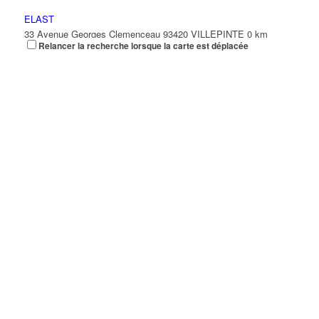
ELAST
33 Avenue Georges Clemenceau 93420 VILLEPINTE
0 km
Relancer la recherche lorsque la carte est déplacée
01 41 51 21 73
01 41 51 21 73
FIDELIN RENE
33-35 Avenue Georges Clemenceau 93420 VILLEPINTE
0 km
FLEXISTOCKAGE
33 Avenue Georges Clemenceau 93420 VILLEPINTE
0 km
01 74 72 43 70
01 74 72 43 70
GLOBAL BUZINESS
33-35 Avenue Georges Clemenceau 93420 VILLEPINTE
0 km
JM PRESTIGE TRANSPORT
33 Avenue Georges Clemenceau 93420 VILLEPINTE
0 km
K.L.I
33 Avenue Georges Clemenceau 93420 VILLEPINTE
0 km
L.V.M.