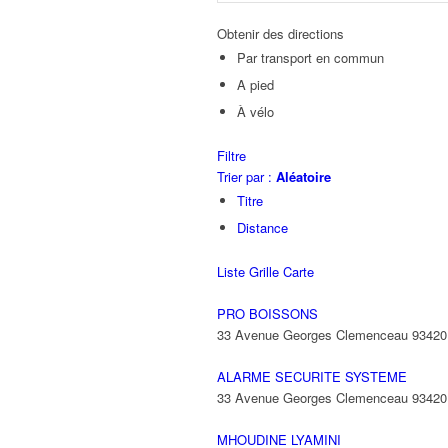
Obtenir des directions
Par transport en commun
A pied
À vélo
Filtre
Trier par :
Aléatoire
Titre
Distance
Liste
Grille
Carte
PRO BOISSONS
33 Avenue Georges Clemenceau 9342
ALARME SECURITE SYSTEME
33 Avenue Georges Clemenceau 9342
MHOUDINE LYAMINI