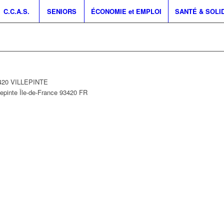
C.C.A.S.
SENIORS
ÉCONOMIE et EMPLOI
SANTÉ & SOLI
3420 VILLEPINTE
lepinte
Île-de-France
93420
FR