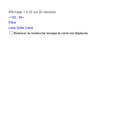
Affichage 1 à 20 sur 2k résultats
«
1
2
3
...
93
»
Filtre
Liste
Grille
Carte
Relancer la recherche lorsque la carte est déplacée