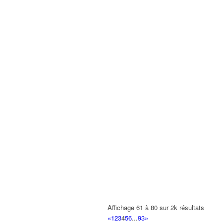
Affichage 61 à 80 sur 2k résultats
«
1
2
3
4
5
6
...
93
»