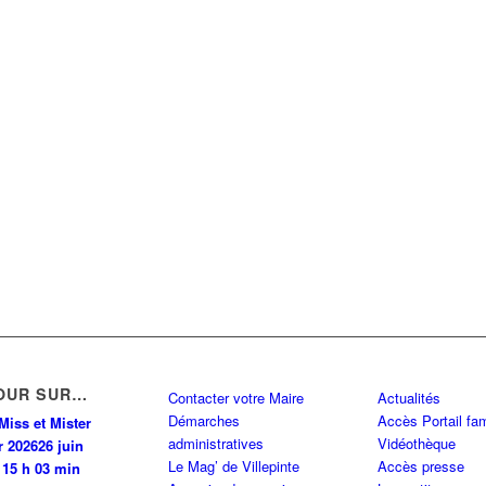
OUR SUR…
Contacter votre Maire
Actualités
Démarches
Accès Portail fam
Miss et Mister
administratives
Vidéothèque
r 2026
26 juin
Le Mag’ de Villepinte
Accès presse
 15 h 03 min