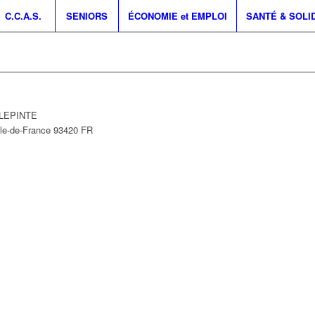
C.C.A.S.
SENIORS
ÉCONOMIE et EMPLOI
SANTÉ & SOLI
ILLEPINTE
Île-de-France
93420
FR