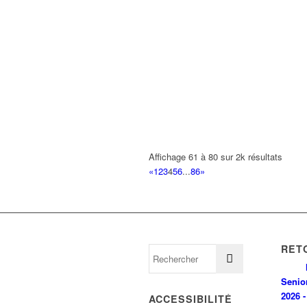
Affichage 61 à 80 sur 2k résultats
«
1
2
3
4
5
6
...
86
»
RET
Senio
2026 -
ACCESSIBILITÉ