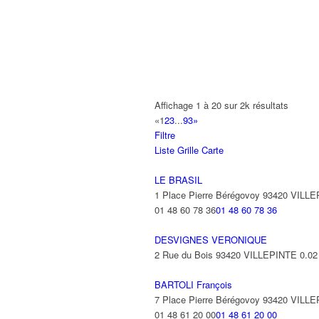
A2B TRANSPORTS
165 Allée des Erables 93420 VILLEPI
AB AUTO
15 Avenue de Jussieu 93420 VILLEPI
ABBAOUI TOUFIK
Affichage 1 à 20 sur 2k résultats
10 Allée Georges Gershwin 93420 VIL
«
1
2
3
...
93
»
Filtre
ABBES SARAH
Liste
Grille
Carte
14 Avenue de la Gare 93420 VILLEPIN
LE BRASIL
1 Place Pierre Bérégovoy 93420 VILL
01 48 60 78 36
01 48 60 78 36
DESVIGNES VERONIQUE
2 Rue du Bois 93420 VILLEPINTE
0.02
BARTOLI François
7 Place Pierre Bérégovoy 93420 VILL
01 48 61 20 00
01 48 61 20 00