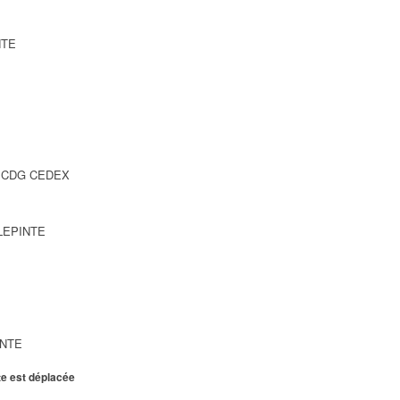
NTE
SY CDG CEDEX
LLEPINTE
INTE
te est déplacée