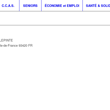
C.C.A.S.
SENIORS
ÉCONOMIE et EMPLOI
SANTÉ & SOLI
ILLEPINTE
Île-de-France
93420
FR