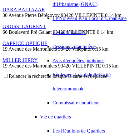
d’Urbanisme (GNAU)
DARA BALTAZAR
30 Avenue Pierre Bérégovoy 93420 VILLEPINTE
0.14 km
Le Nouveau Plan Local d’Urbanisme
GROSSI LAURENT
66 Boulevard Pré Galant 93420 VILLEPINTE
0.14 km
Les autorisations
CAPRICE-OPTIQUE
Cessions immobilières
19 Avenue des Marronniers 93420 Villepinte
0.15 km
MILLER JERRY
Avis d’enquêtes publiques
19 Avenue des Marronniers 93420 VILLEPINTE
0.15 km
Règlement Local de Publicité
Relancer la recherche lorsque la carte est déplacée
BELKOUCHE ABDELMALIK
19 Rue des Osiers 93420 VILLEPINTE
0.18 km
Intercommunale
HAMITOUCHE SALIM
65 Boulevard Circulaire 93420 VILLEPINTE
0.18 km
Commissaire enquêteur
GERARD FRANCK
21 Avenue Pierre Bérégovoy 93420 VILLEPINTE
0.2 km
Vie de quartiers
HAKEM OMAR
Les Réunions de Quartiers
14 Boulevard Pre Galant 93420 VILLEPINTE
0.21 km