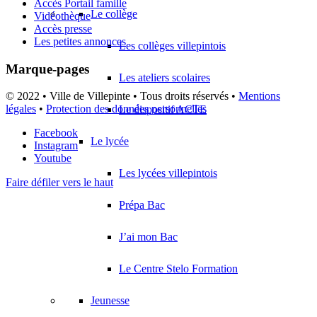
Accès Portail famille
Le collège
Vidéothèque
Accès presse
Les petites annonces
Les collèges villepintois
Marque-pages
Les ateliers scolaires
© 2022 • Ville de Villepinte • Tous droits réservés •
Mentions
légales
•
Protection des données personnelles
Le dispositif ACTE
Facebook
Le lycée
Instagram
Youtube
Les lycées villepintois
Faire défiler vers le haut
Prépa Bac
J’ai mon Bac
Le Centre Stelo Formation
Jeunesse