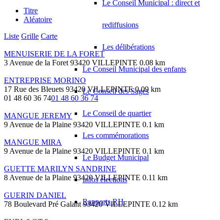
Le Conseil Municipal : direct et
Titre
Aléatoire
rediffusions
Liste
Grille
Carte
Les délibérations
MENUISERIE DE LA FORET
3 Avenue de la Foret 93420 VILLEPINTE
0.08 km
Le Conseil Municipal des enfants
ENTREPRISE MORINO
17 Rue des Bleuets 93420 VILLEPINTE
0.09 km
Le Conseil des Sages
01 48 60 36 74
01 48 60 36 74
Le Conseil de quartier
MANGUE JEREMY
9 Avenue de la Plaine 93420 VILLEPINTE
0.1 km
Les commémorations
MANGUE MIRA
9 Avenue de la Plaine 93420 VILLEPINTE
0.1 km
Le Budget Municipal
GUETTE MARILYN SANDRINE
8 Avenue de la Plaine 93420 VILLEPINTE
0.11 km
Infos élections
GUERIN DANIEL
Rapports RH
78 Boulevard Pré Galant 93420 VILLEPINTE
0.12 km