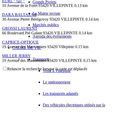
EURL " OT "
Grands Projets
10 Avenue de la Foret 93420 VILLEPINTE
0.13 km
La Mairie recrute
DARA BALTAZAR
30 Avenue Pierre Bérégovoy 93420 VILLEPINTE
0.14 km
Marchés publics
GROSSI LAURENT
66 Boulevard Pré Galant 93420 VILLEPINTE
0.14 km
Agenda des événements
CAPRICE-OPTIQUE
19 Avenue des Marronniers 93420 Villepinte
0.15 km
CADRE DE VIE
MILLER JERRY
Transports
19 Avenue des Marronniers 93420 VILLEPINTE
0.15 km
Relancer la recherche lorsque la carte est déplacée
BELKOUCHE ABDELMALIK
Venir à Villepinte
19 Rue des Osiers 93420 VILLEPINTE
0.18 km
Le stationnement
HAMITOUCHE SALIM
65 Boulevard Circulaire 93420 VILLEPINTE
0.18 km
Les transports adaptés
GERARD FRANCK
21 Avenue Pierre Bérégovoy 93420 VILLEPINTE
0.2 km
Des véhicules électriques utilisés par la
HAKEM OMAR