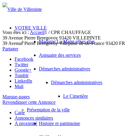
VOTRE VILLE
Vous êtes ici :
Accueil
1
/
CPR CHAUFFAGE
39 Avenue Pierre Beregovoy 93420 VILLEPINTE
Madame La Maire et ses élus
39 Avenue Pierre Beregovoy
Villepinte
Île-de-France
93420
FR
Partager
Annuaire des services
Facebook
Twitter
Démarches administratives
Google+
Tumblr
LinkedIn
Démarches administratives
Mail
Le Cimetière
Marque-pages
Revendiquer cette Annonce
Présentation de la ville
Carte
Annonces similaires
A proximité
Histoire et patrimoine