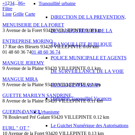
«
1
2
3
4
...
86
»
Tranquillité urbaine
Filtre
Liste
Grille
Carte
DIRECTION DE LA PREVENTION,
MENUISERIE DE LA FORET
3 Avenue de la Foret 93420 VILLEPINTE
0.08 km
DE LA SECURITE ET DE LA
ENTREPRISE MORINO
TRANQUILLITE PUBLIQUE
17 Rue des Bleuets 93420 VILLEPINTE
0.09 km
01 48 60 36 74
01 48 60 36 74
POLICE MUNICIPALE ET AGENTS
MANGUE JEREMY
9 Avenue de la Plaine 93420 VILLEPINTE
0.1 km
DE SURVEILLANCE DE LA VOIE
MANGUE MIRA
9 Avenue de la Plaine 93420 VILLEPINTE
0.1 km
PUBLIQUE (PM/ASVP)
GUETTE MARILYN SANDRINE
Opération Tranquillité Vacances
8 Avenue de la Plaine 93420 VILLEPINTE
0.11 km
GUERIN DANIEL
Urbanisme
78 Boulevard Pré Galant 93420 VILLEPINTE
0.12 km
Le Guichet Numérique des Autorisations
EURL " OT "
10 Avenue de la Foret 93420 VILLEPINTE
0.13 km