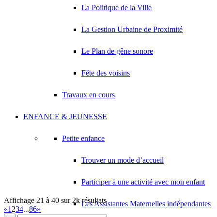
HELIN PHILIPPE ROBERT
La Politique de la Ville
59 Boulevard Circulaire 93420 VILLEPINTE
0.21 km
La Gestion Urbaine de Proximité
AGC
30 Avenue des Marronniers 93420 VILLEPINTE
0.21 km
Le Plan de gêne sonore
COQUART LAURA
43 Boulevard Circulaire 93420 VILLEPINTE
0.22 km
Fête des voisins
DEPLANQUE BRICE LUDOVIC
40 Avenue des Marronniers 93420 VILLEPINTE
0.22 km
Travaux en cours
JEANNOT PEINTURE
ENFANCE & JEUNESSE
20 Avenue de la Foret 93420 VILLEPINTE
0.22 km
Petite enfance
Trouver un mode d’accueil
Participer à une activité avec mon enfant
Affichage 21 à 40 sur 2k résultats
Les Assistantes Maternelles indépendantes
«
1
2
3
4
...
86
»