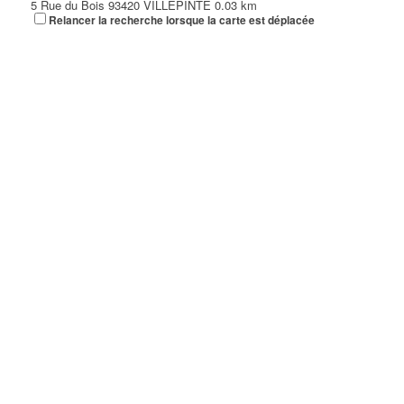
5 Rue du Bois 93420 VILLEPINTE
0.03 km
Relancer la recherche lorsque la carte est déplacée
COIFFURE SABER
42 Avenue Pierre Beregovoy 93420 Villepinte
0.03 km
06 27 37 87 14
06 27 37 87 14
Création 2000
42 Avenue Pierre Bérégovoy 93420 VILLEPINTE
0.03 km
01 48 60 68 23
01 48 60 68 23
AGENCE PLACE CENTRALE
8 Place Pierre Bérégovoy 93420 VILLEPINTE
0.03 km
01 48 61 01 33
01 48 61 01 33
DMD COIFFURE
8 Place Pierre Bérégovoy 93420 VILLEPINTE
0.03 km
01 48 61 41 92
01 48 61 41 92
TOILETTAGE DU VERT GALANT
8 Place Pierre Bérégovoy 93420 VILLEPINTE
0.03 km
01 48 60 10 95
01 48 60 10 95