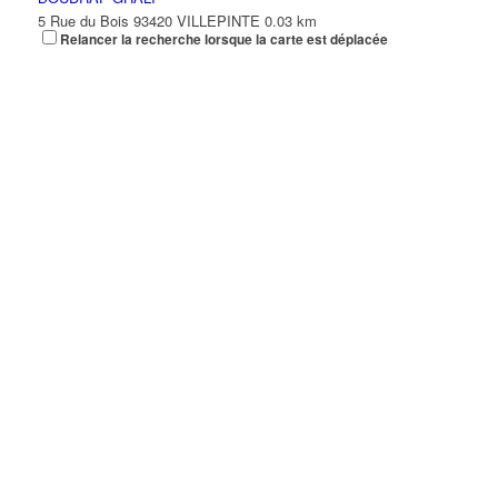
5 Rue du Bois 93420 VILLEPINTE
0.03 km
Relancer la recherche lorsque la carte est déplacée
COIFFURE SABER
42 Avenue Pierre Beregovoy 93420 Villepinte
0.03 km
06 27 37 87 14
06 27 37 87 14
Création 2000
42 Avenue Pierre Bérégovoy 93420 VILLEPINTE
0.03 km
01 48 60 68 23
01 48 60 68 23
AGENCE PLACE CENTRALE
8 Place Pierre Bérégovoy 93420 VILLEPINTE
0.03 km
01 48 61 01 33
01 48 61 01 33
DMD COIFFURE
8 Place Pierre Bérégovoy 93420 VILLEPINTE
0.03 km
01 48 61 41 92
01 48 61 41 92
TOILETTAGE DU VERT GALANT
8 Place Pierre Bérégovoy 93420 VILLEPINTE
0.03 km
01 48 60 10 95
01 48 60 10 95