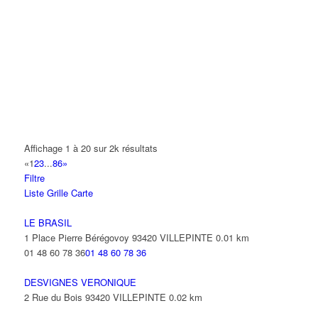
ROMAIN PIERRE
42 Place Pierre Bérégovoy 93420 VILLEPINTE
0.03 km
01 48 60 98 94
01 48 60 98 94
FARINA EXPRESS
48 Avenue Pierre Bérégovoy 93420 VILLEPINTE
0.05 km
FARINA EXPRESS
48 Avenue Pierre Beregovoy 93420 VILLEPINTE
0.05 km
Affichage 1 à 20 sur 2k résultats
«
1
2
3
...
86
»
ILYESS
Filtre
2 Place Pierre Bérégovoy 93420 VILLEPINTE
0.07 km
Liste
Grille
Carte
01 49 47 91 98
01 49 47 91 98
LE BRASIL
M. & MME. NASSOR
1 Place Pierre Bérégovoy 93420 VILLEPINTE
0.01 km
2 Place Pierre Bérégovoy 93420 VILLEPINTE
0.07 km
01 48 60 78 36
01 48 60 78 36
01 48 60 55 59
01 48 60 55 59
DESVIGNES VERONIQUE
SARL VISION BAT
2 Rue du Bois 93420 VILLEPINTE
0.02 km
54 Avenue Pierre Bérégovoy 93420 VILLEPINTE
0.07 km