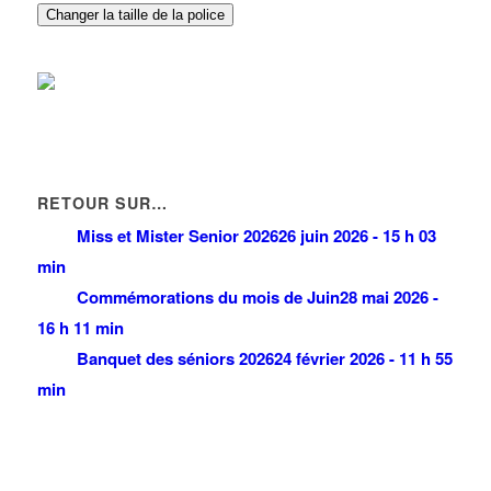
BATI-WOOD
Changer la taille de la police
3 Avenue de la Foret 93420 VILLEPINTE
0.08 km
RETOUR SUR…
Miss et Mister Senior 2026
26 juin 2026 - 15 h 03
min
Commémorations du mois de Juin
28 mai 2026 -
16 h 11 min
Banquet des séniors 2026
24 février 2026 - 11 h 55
min