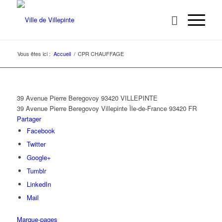
Vous êtes ici :
Accueil
/
CPR CHAUFFAGE
39 Avenue Pierre Beregovoy 93420 VILLEPINTE
39 Avenue Pierre Beregovoy
Villepinte
Île-de-France
93420
FR
Partager
Facebook
Twitter
Google+
Tumblr
LinkedIn
Mail
Marque-pages