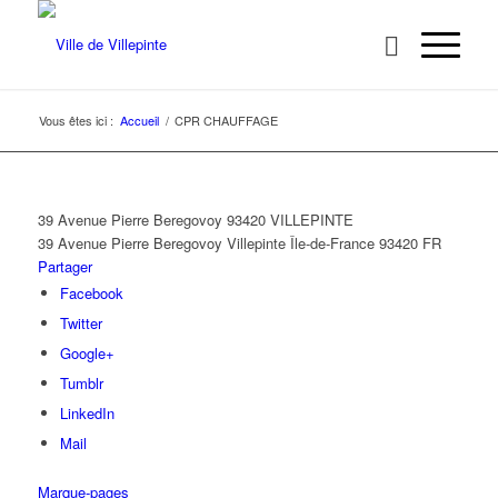
Vous êtes ici :
Accueil
/
CPR CHAUFFAGE
39 Avenue Pierre Beregovoy 93420 VILLEPINTE
39 Avenue Pierre Beregovoy
Villepinte
Île-de-France
93420
FR
Partager
Facebook
Twitter
Google+
Tumblr
LinkedIn
Mail
Marque-pages