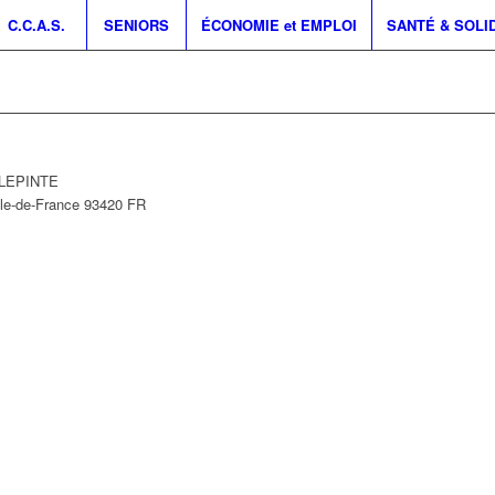
C.C.A.S.
SENIORS
ÉCONOMIE et EMPLOI
SANTÉ & SOLI
ILLEPINTE
Île-de-France
93420
FR