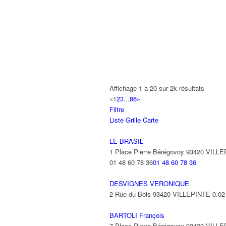
42 Place Pierre Bérégovoy 93420 VIL
01 48 60 98 94
01 48 60 98 94
FARINA EXPRESS
48 Avenue Pierre Bérégovoy 93420 V
FARINA EXPRESS
48 Avenue Pierre Beregovoy 93420 V
Affichage 1 à 20 sur 2k résultats
«
1
2
3
...
86
»
ILYESS
Filtre
2 Place Pierre Bérégovoy 93420 VILL
Liste
Grille
Carte
01 49 47 91 98
01 49 47 91 98
LE BRASIL
M. & MME. NASSOR
1 Place Pierre Bérégovoy 93420 VILL
2 Place Pierre Bérégovoy 93420 VILL
01 48 60 78 36
01 48 60 78 36
01 48 60 55 59
01 48 60 55 59
DESVIGNES VERONIQUE
SARL VISION BAT
2 Rue du Bois 93420 VILLEPINTE
0.02
54 Avenue Pierre Bérégovoy 93420 V
BARTOLI François
BATI-WOOD
7 Place Pierre Bérégovoy 93420 VILL