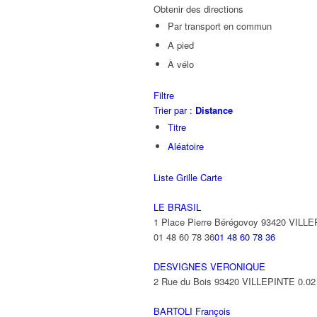
Obtenir des directions
Par transport en commun
A pied
À vélo
Filtre
Trier par :
Distance
Titre
Aléatoire
Liste
Grille
Carte
LE BRASIL
1 Place Pierre Bérégovoy 93420 VILL
01 48 60 78 36
01 48 60 78 36
DESVIGNES VERONIQUE
2 Rue du Bois 93420 VILLEPINTE
0.02
BARTOLI François