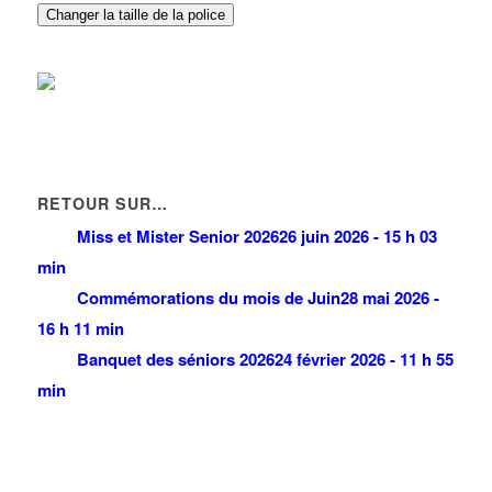
BATI-WOOD
Changer la taille de la police
3 Avenue de la Foret 93420 VILLEPINTE
0.08 km
RETOUR SUR…
Miss et Mister Senior 2026
26 juin 2026 - 15 h 03
min
Commémorations du mois de Juin
28 mai 2026 -
16 h 11 min
Banquet des séniors 2026
24 février 2026 - 11 h 55
min