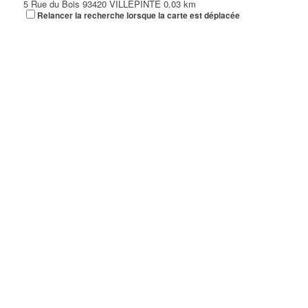
5 Rue du Bois 93420 VILLEPINTE
0.03 km
Relancer la recherche lorsque la carte est déplacée
COIFFURE SABER
42 Avenue Pierre Beregovoy 93420 Villepinte
0.03 km
06 27 37 87 14
06 27 37 87 14
Création 2000
42 Avenue Pierre Bérégovoy 93420 VILLEPINTE
0.03 km
01 48 60 68 23
01 48 60 68 23
AGENCE PLACE CENTRALE
8 Place Pierre Bérégovoy 93420 VILLEPINTE
0.03 km
01 48 61 01 33
01 48 61 01 33
DMD COIFFURE
8 Place Pierre Bérégovoy 93420 VILLEPINTE
0.03 km
01 48 61 41 92
01 48 61 41 92
TOILETTAGE DU VERT GALANT
8 Place Pierre Bérégovoy 93420 VILLEPINTE
0.03 km
01 48 60 10 95
01 48 60 10 95