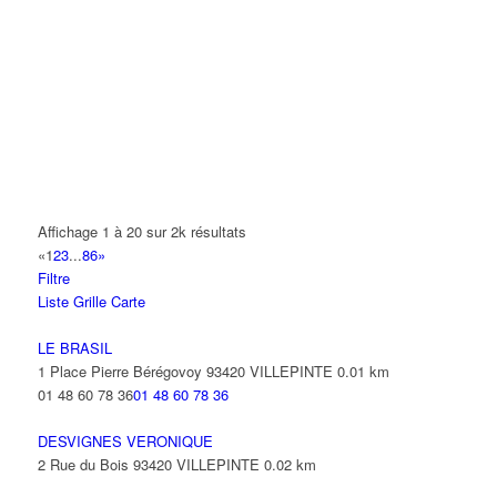
ROMAIN PIERRE
42 Place Pierre Bérégovoy 93420 VILLEPINTE
0.03 km
01 48 60 98 94
01 48 60 98 94
FARINA EXPRESS
48 Avenue Pierre Bérégovoy 93420 VILLEPINTE
0.05 km
FARINA EXPRESS
48 Avenue Pierre Beregovoy 93420 VILLEPINTE
0.05 km
Affichage 1 à 20 sur 2k résultats
«
1
2
3
...
86
»
ILYESS
Filtre
2 Place Pierre Bérégovoy 93420 VILLEPINTE
0.07 km
Liste
Grille
Carte
01 49 47 91 98
01 49 47 91 98
LE BRASIL
M. & MME. NASSOR
1 Place Pierre Bérégovoy 93420 VILLEPINTE
0.01 km
2 Place Pierre Bérégovoy 93420 VILLEPINTE
0.07 km
01 48 60 78 36
01 48 60 78 36
01 48 60 55 59
01 48 60 55 59
DESVIGNES VERONIQUE
SARL VISION BAT
2 Rue du Bois 93420 VILLEPINTE
0.02 km
54 Avenue Pierre Bérégovoy 93420 VILLEPINTE
0.07 km