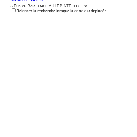
5 Rue du Bois 93420 VILLEPINTE
0.03 km
Relancer la recherche lorsque la carte est déplacée
COIFFURE SABER
42 Avenue Pierre Beregovoy 93420 Villepinte
0.03 km
06 27 37 87 14
06 27 37 87 14
Création 2000
42 Avenue Pierre Bérégovoy 93420 VILLEPINTE
0.03 km
01 48 60 68 23
01 48 60 68 23
AGENCE PLACE CENTRALE
8 Place Pierre Bérégovoy 93420 VILLEPINTE
0.03 km
01 48 61 01 33
01 48 61 01 33
DMD COIFFURE
8 Place Pierre Bérégovoy 93420 VILLEPINTE
0.03 km
01 48 61 41 92
01 48 61 41 92
TOILETTAGE DU VERT GALANT
8 Place Pierre Bérégovoy 93420 VILLEPINTE
0.03 km
01 48 60 10 95
01 48 60 10 95