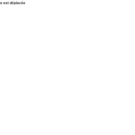
te est déplacée
EPINTE
0.03 km
EPINTE
0.03 km
EPINTE
0.03 km
EPINTE
0.03 km
 km