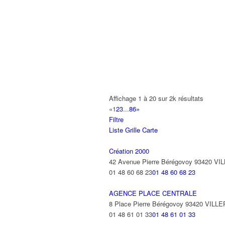
165 Allée des Erables 93420 VILLEPI
AB AUTO
15 Avenue de Jussieu 93420 VILLEPI
ABBAOUI TOUFIK
10 Allée Georges Gershwin 93420 VIL
ABBES SARAH
Affichage 1 à 20 sur 2k résultats
14 Avenue de la Gare 93420 VILLEPIN
«
1
2
3
...
86
»
Filtre
ABID ALFRED
Liste
Grille
Carte
13 Rue Laborde 93420 VILLEPINTE
Création 2000
42 Avenue Pierre Bérégovoy 93420 V
01 48 60 68 23
01 48 60 68 23
AGENCE PLACE CENTRALE
8 Place Pierre Bérégovoy 93420 VILL
01 48 61 01 33
01 48 61 01 33