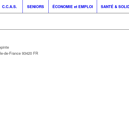
C.C.A.S.
SENIORS
ÉCONOMIE et EMPLOI
SANTÉ & SOLI
epinte
Île-de-France
93420
FR