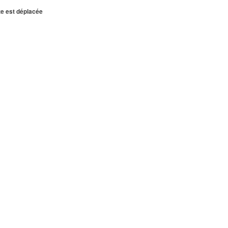
te est déplacée
VILLEPINTE
RIE
INTE
epinte
INTE
NTE