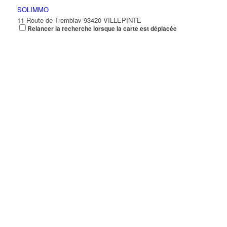
SOLIMMO
11 Route de Tremblay 93420 VILLEPINTE
Relancer la recherche lorsque la carte est déplacée
SOC EXPLOIT ETS DESERT
Chemin du Loup 93420 Villepinte
01 49 63 98 98
01 49 63 98 98
MACIF REGION ILE DE FRANCE
14 Place de la Gare 93420 Villepinte
01 55 56 57 58
01 55 56 57 58
MESSANI NOUREDINE
8 Rue Emmanuel Mounier 93420 VILLEPINTE
06 21 84 55 00
06 21 84 55 00
SELLAL RACHID
48 Rue Henri Barbusse 93420 VILLEPINTE
NST
6 Rue Daguerre 93420 VILLEPINTE