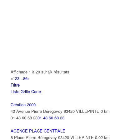
LA TONNELLE
1 Rue Jacques Prévert 93420 VILLEPINTE
06 65 33 84 01
06 65 33 84 01
RAGUEL PATRICE
7 Avenue Montcalm 93420 VILLEPINTE
DJEDIDEN YOUCEF
6 Rue Marioni 93420 VILLEPINTE
CHAHOUR JAMAL
Affichage 1 à 20 sur 2k résultats
1-3 Rue Nicéphore Niepce 93420 VILLEPINTE
«
1
2
3
...
86
»
01 48 60 83 97
01 48 60 83 97
Filtre
Liste
Grille
Carte
TC
72 Avenue Barbes 93420 VILLEPINTE
Création 2000
42 Avenue Pierre Bérégovoy 93420 VILLEPINTE
0 km
BENRAMDANE HAKIM
01 48 60 68 23
01 48 60 68 23
5 Rue de la Landelle 93420 VILLEPINTE
AGENCE PLACE CENTRALE
8 Place Pierre Bérégovoy 93420 VILLEPINTE
0.02 km