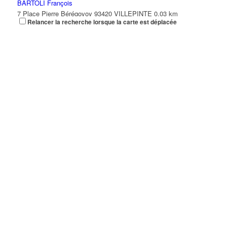
BARTOLI François
7 Place Pierre Bérégovoy 93420 VILLEPINTE
0.03 km
Relancer la recherche lorsque la carte est déplacée
01 48 61 20 00
01 48 61 20 00
bartolic@club-internet.fr
CHALAUX Geneviève
7 Place Pierre Bérégovoy 93420 VILLEPINTE
0.03 km
01 48 61 20 00
01 48 61 20 00
CHRISTINE MACEDO ANTUNES
7 Place Pierre Bérégovoy 93420 VILLEPINTE
0.03 km
01 48 61 20 01
01 48 61 20 01
MELANIE BREDILLON
7 Place Pierre Bérégovoy 93420 VILLEPINTE
0.03 km
01 48 61 20 02
01 48 61 20 02
PIZZA ( NOUVEAU EN TRAVAUX)
7 Place Pierre Bérégovoy 93420 VILLEPINTE
0.03 km
DESVIGNES VERONIQUE
2 Rue du Bois 93420 VILLEPINTE
0.03 km