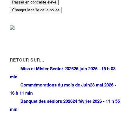
Passer en contraste élevé
MENUISERIE DE LA FORET
3 Avenue de la Foret 93420 VILLEPINTE
0.07 km
Changer la taille de la police
RETOUR SUR…
Miss et Mister Senior 2026
26 juin 2026 - 15 h 03
min
Commémorations du mois de Juin
28 mai 2026 -
16 h 11 min
Banquet des séniors 2026
24 février 2026 - 11 h 55
min