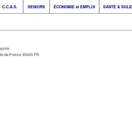
C.C.A.S.
SENIORS
ÉCONOMIE et EMPLOI
SANTÉ & SOLI
epinte
Île-de-France
93420
FR