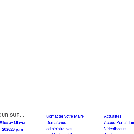
OUR SUR…
Contacter votre Maire
Actualités
Démarches
Accès Portail fam
Miss et Mister
administratives
Vidéothèque
r 2026
26 juin