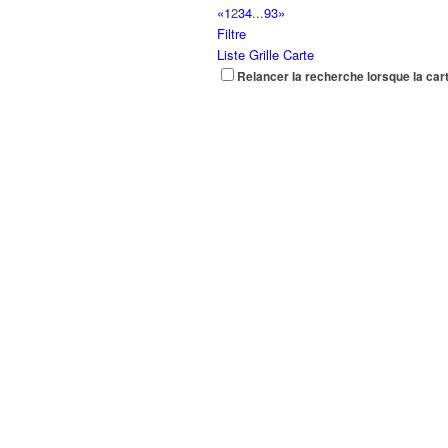
«
1
2
3
4
...
93
»
Filtre
Liste
Grille
Carte
Relancer la recherche lorsque la car