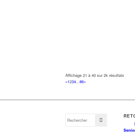
Affichage 21 à 40 sur 2k résultats
«
1
2
3
4
...
86
»
RET
Senio