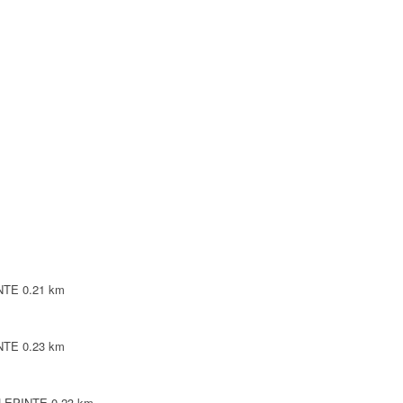
INTE
0.28 km
NTE
0.28 km
NTE
0.29 km
NTE
0.29 km
INTE
0.21 km
INTE
0.23 km
ILLEPINTE
0.23 km