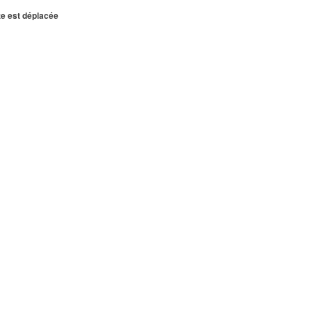
te est déplacée
LEPINTE
0.25 km
INTE
0.25 km
TE
0.26 km
NTE
0.27 km
27 km
NTE
0.27 km
0.27 km