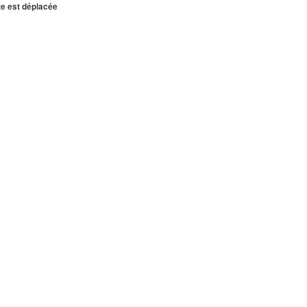
te est déplacée
LEPINTE
0.25 km
INTE
0.25 km
TE
0.26 km
NTE
0.27 km
27 km
NTE
0.27 km
0.27 km