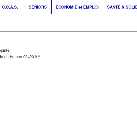
C.C.A.S.
SENIORS
ÉCONOMIE et EMPLOI
SANTÉ & SOLI
epinte
Île-de-France
93420
FR