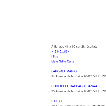
ZGODA MIROSLAW
10 Boulevard Circulaire 93420 VILLEP
BAT DECOR SARL
15 Rue des Hortensias 93420 VILLEPI
HORY
29 Avenue République 93420 VILLEPI
Affichage 41 à 60 sur 2k résultats
01 48 60 66 32
01 48 60 66 32
«
1
2
3
4
5
...
86
»
Filtre
IS LOCATION
Liste
Grille
Carte
29 Avenue République 93420 VILLEPI
LAPORTA MARIO
24 Avenue de la Plaine 93420 VILLEP
BOUHIDI EL HADDAOUI SANAA
25 Avenue de la Plaine 93420 VILLEP
ETIBAT
72 Avenue Pierre Bérégovoy 93420 V