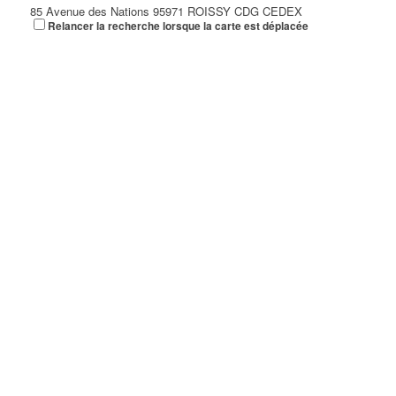
85 Avenue des Nations 95971 ROISSY CDG CEDEX
Relancer la recherche lorsque la carte est déplacée
01 48 63 85 85
01 48 63 85 85
isabelle.euphrasie@adecco.fr
ADEQUAT 133
23 Allée des Impressionnistes 93420 VILLEPINTE
ADHEPEAU LOUIS
28 Avenue des Peupliers 93420 VILLEPINTE
ADJIBI AMANDINA SALAMATOU
1 Rue Francois Mauriac 93420 VILLEPINTE
ADK EXPRESS
14 Rue Pierre Loti 93420 VILLEPINTE
ADMYRE DISTRIBUTION
14 Allée Gérard Philippe 93420 VILLEPINTE
ADN LOGISTIQUE
68 Avenue Montceleux 93420 VILLEPINTE