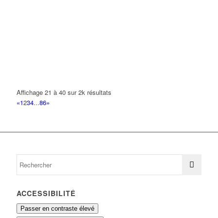
21 Avenue Pierre Bérégovoy 93420 VILLEPINTE
0.2 km
TATA CLEMENT
70 Boulevard Circulaire 93420 VILLEPINTE
0.2 km
JEANNOT PEINTURE
20 Avenue de la Foret 93420 VILLEPINTE
0.2 km
BELKOUCHE ABDELMALIK
Affichage 21 à 40 sur 2k résultats
19 Rue des Osiers 93420 VILLEPINTE
0.21 km
«
1
2
3
4
...
86
»
ACCESSIBILITÉ
Passer en contraste élevé