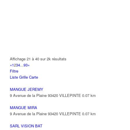
ADN PESAGE
22 Avenue des Nations 95971 ROISSY CDG CEDEX
01 48 63 00 76
01 48 63 00 76
ADS
186 Allée des Erables 93420 VILLEPINTE
01 48 63 85 44
01 48 63 85 44
jbrisse@adslighting.fr
Affichage 21 à 40 sur 2k résultats
ADVANCED SYSTEM LANGUAGE
«
1
2
3
4
...
93
»
6 Avenue Mozart 93420 VILLEPINTE
Filtre
Liste
Grille
Carte
ADVEO FRANCE
47 Allée des Impressionnistes 93420 Villepinte
MANGUE JEREMY
9 Avenue de la Plaine 93420 VILLEPINTE
0.07 km
AEDIFEX
155 Boulevard Robert Ballanger 93420 VILLEPINTE
MANGUE MIRA
01 43 83 95 49
01 43 83 95 49
9 Avenue de la Plaine 93420 VILLEPINTE
0.07 km
aedifex-sarl@orange.fr
SARL VISION BAT