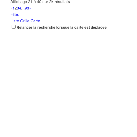
Affichage 21 à 40 sur 2k résultats
«
1
2
3
4
...
93
»
Filtre
Liste
Grille
Carte
Relancer la recherche lorsque la carte est déplacée