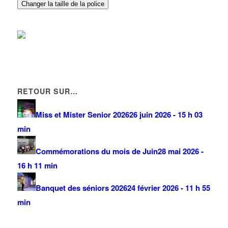
01 43 85 17 87
01 43 85 17 87
Changer la taille de la police
RETOUR SUR…
Miss et Mister Senior 2026
26 juin 2026 - 15 h 03
min
Commémorations du mois de Juin
28 mai 2026 -
16 h 11 min
Banquet des séniors 2026
24 février 2026 - 11 h 55
min