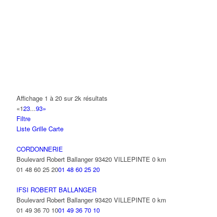
A.Y.S.N
14 Allée Fénelon 93420 VILLEPINTE
A2B TRANSPORTS
165 Allée des Erables 93420 VILLEPINTE
AB AUTO
15 Avenue de Jussieu 93420 VILLEPINTE
ABBAOUI TOUFIK
Affichage 1 à 20 sur 2k résultats
10 Allée Georges Gershwin 93420 VILLEPINTE
«
1
2
3
...
93
»
Filtre
ABBES SARAH
Liste
Grille
Carte
14 Avenue de la Gare 93420 VILLEPINTE
CORDONNERIE
Boulevard Robert Ballanger 93420 VILLEPINTE
0 km
01 48 60 25 20
01 48 60 25 20
IFSI ROBERT BALLANGER
Boulevard Robert Ballanger 93420 VILLEPINTE
0 km
01 49 36 70 10
01 49 36 70 10