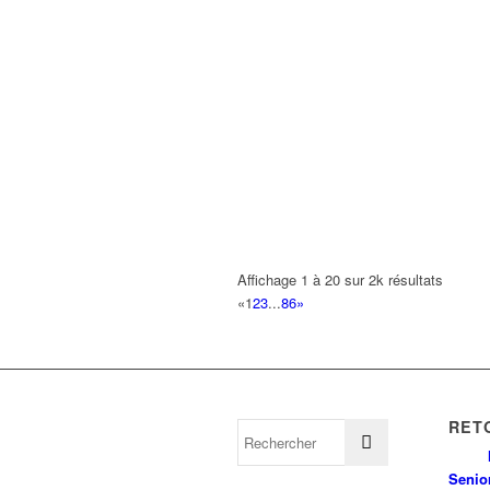
Affichage 1 à 20 sur 2k résultats
«
1
2
3
...
86
»
RET
Senio