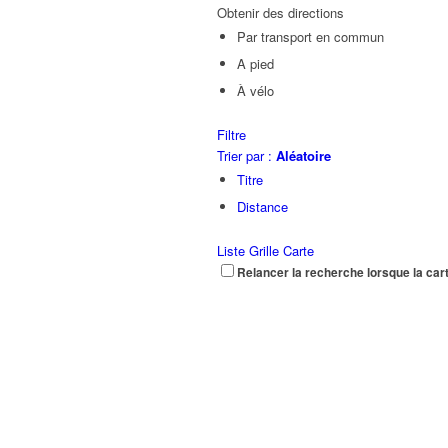
Obtenir des directions
Par transport en commun
A pied
À vélo
Filtre
Trier par :
Aléatoire
Titre
Distance
Liste
Grille
Carte
Relancer la recherche lorsque la car