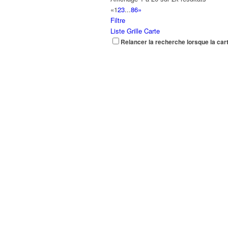
«
1
2
3
...
86
»
Filtre
Liste
Grille
Carte
Relancer la recherche lorsque la car