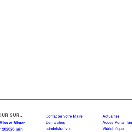
OUR SUR…
Contacter votre Maire
Actualités
Démarches
Accès Portail fam
Miss et Mister
administratives
Vidéothèque
r 2026
26 juin