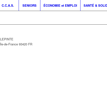
C.C.A.S.
SENIORS
ÉCONOMIE et EMPLOI
SANTÉ & SOLI
ILLEPINTE
Île-de-France
93420
FR