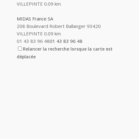
VILLEPINTE
0.09 km
MIDAS France SA
208 Boulevard Robert Ballanger 93420
VILLEPINTE
0.09 km
01 43 83 96 48
01 43 83 96 48
Relancer la recherche lorsque la carte est
HAKIMI PATRICK FARID
déplacée
59 Avenue de la Ville Neuve 93420 VILLEPINTE
0.1 km
MEIRELES
40-42 Avenue du Vert Galant 93420 VILLEPINTE
0.1 km
INACIO MARC
68 Avenue de la Ville Neuve 93420 VILLEPINTE
0.11 km