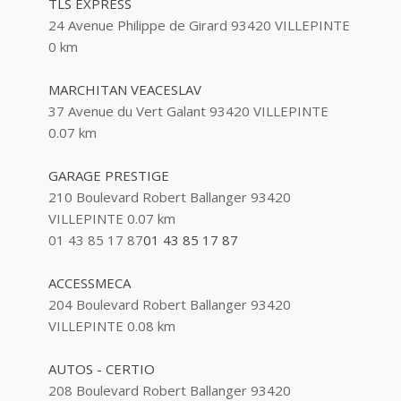
18 Avenue de la Gare 93420 VILLEPINTE
TLS EXPRESS
06 16 77 85 09
06 16 77 85 09
24 Avenue Philippe de Girard 93420 VILLEPINTE
0 km
LA POSTE
185 Boulevard Robert Ballanger 93420 Villepinte
MARCHITAN VEACESLAV
37 Avenue du Vert Galant 93420 VILLEPINTE
MATENSA
0.07 km
63 Avenue Philippe de Girard 93420 VILLEPINTE
GARAGE PRESTIGE
DANDINE MARC
210 Boulevard Robert Ballanger 93420
0 Boulevard Robert Ballanger 93420
VILLEPINTE
0.07 km
VILLEPINTE
01 43 85 17 87
01 43 85 17 87
ACCESSMECA
204 Boulevard Robert Ballanger 93420
VILLEPINTE
0.08 km
AUTOS - CERTIO
208 Boulevard Robert Ballanger 93420