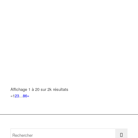
Affichage 1 à 20 sur 2k résultats
«
1
2
3
...
86
»