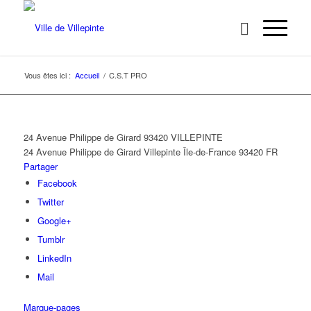
Vous êtes ici :
Accueil
/
C.S.T PRO
24 Avenue Philippe de Girard 93420 VILLEPINTE
24 Avenue Philippe de Girard
Villepinte
Île-de-France
93420
FR
Partager
Facebook
Twitter
Google+
Tumblr
LinkedIn
Mail
Marque-pages