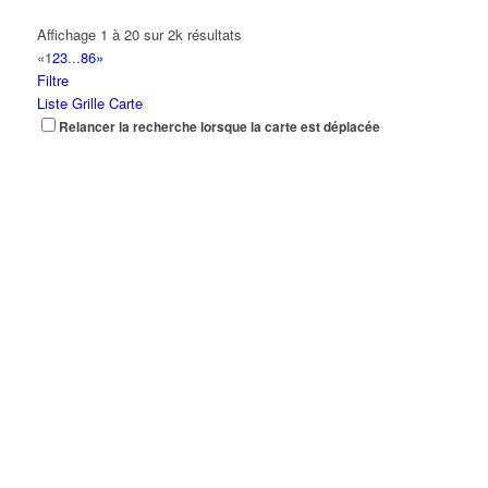
Affichage 1 à 20 sur 2k résultats
«
1
2
3
...
86
»
Filtre
Liste
Grille
Carte
Relancer la recherche lorsque la carte est déplacée