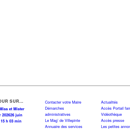
OUR SUR…
Contacter votre Maire
Actualités
Démarches
Accès Portail fam
Miss et Mister
administratives
Vidéothèque
r 2026
26 juin
Le Mag’ de Villepinte
Accès presse
 15 h 03 min
Annuaire des services
Les petites anno