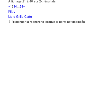
Affichage 21 à 40 sur 2k résultats
«
1
2
3
4
...
93
»
Filtre
Liste
Grille
Carte
Relancer la recherche lorsque la carte est déplacée