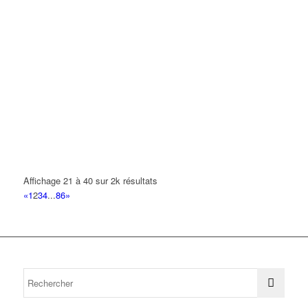
Affichage 21 à 40 sur 2k résultats
«
1
2
3
4
...
86
»