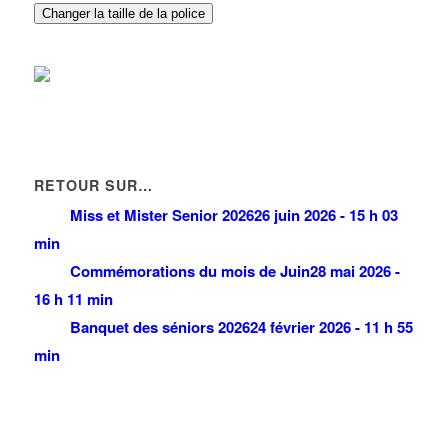
Changer la taille de la police
IDEX ENERGIES
33 Rue des Vanesses 93420 VILLEPINTE
0.31 km
RETOUR SUR…
Miss et Mister Senior 2026
26 juin 2026 - 15 h 03
min
Commémorations du mois de Juin
28 mai 2026 -
16 h 11 min
Banquet des séniors 2026
24 février 2026 - 11 h 55
min