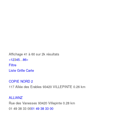
10 Avenue Buffon 93420 VILLEPINTE
AIT CHAKHMOUN MOHAMED
11 Avenue Manouchian 93420 VILLEPINTE
AIT LOUNIS MOHAND SAID
8 Rue Notre Dame 93420 VILLEPINTE
AIT MANSSOUR YOUSSEF
7 Allée Jean Jacques Rousseau 93420 VILLEPINTE
Affichage 41 à 60 sur 2k résultats
«
1
2
3
4
5
...
86
»
AK VITRAGE
Filtre
39 Boulevard Robert Ballanger 93420 VILLEPINTE
Liste
Grille
Carte
01 41 52 34 78
01 41 52 34 78
COPIE NORD 2
AKAA
117 Allée des Erables 93420 VILLEPINTE
0.26 km
6 Avenue André Malraux 93420 VILLEPINTE
carpieces93700@gmail.com
ALLIANZ
Rue des Vanesses 93420 Villepinte
0.28 km
AKISSI SISTA
01 49 38 33 00
01 49 38 33 00
1 Avenue République 93420 VILLEPINTE