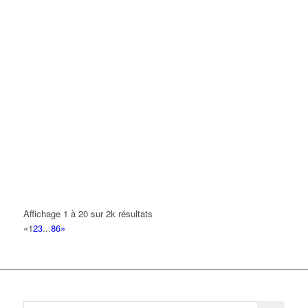
Affichage 1 à 20 sur 2k résultats
«
1
2
3
...
86
»