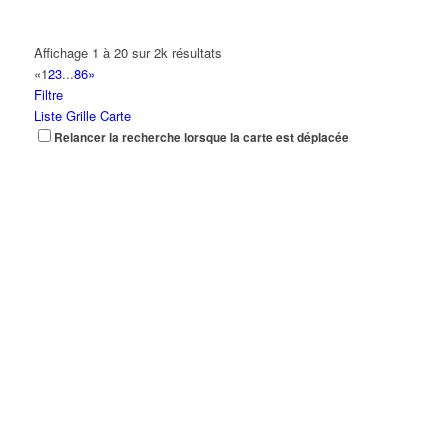
Affichage 1 à 20 sur 2k résultats
«
1
2
3
...
86
»
Filtre
Liste
Grille
Carte
Relancer la recherche lorsque la carte est déplacée